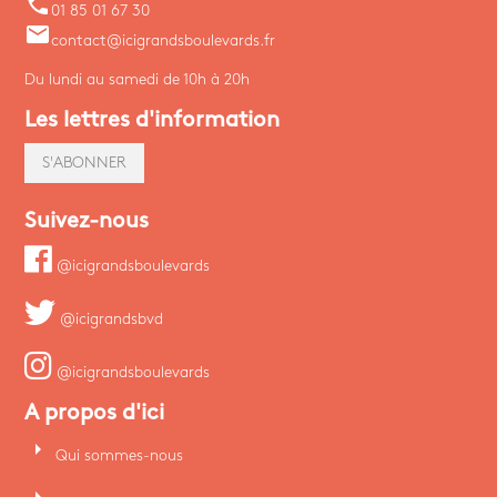
phone
01 85 01 67 30
email
contact@icigrandsboulevards.fr
Du lundi au samedi de 10h à 20h
Les lettres d'information
S'ABONNER
Suivez-nous
@icigrandsboulevards
@icigrandsbvd
@icigrandsboulevards
A propos d'ici
arrow_right
Qui sommes-nous
arrow_right