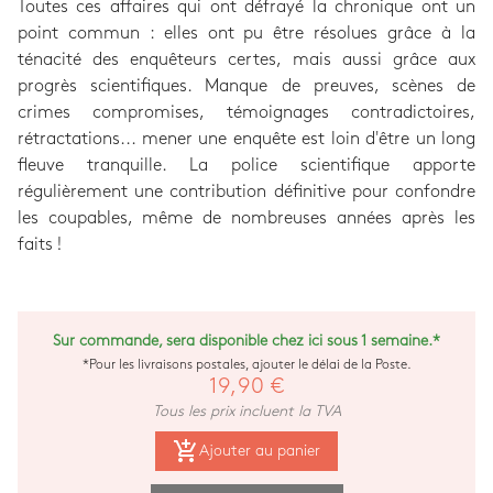
Toutes ces affaires qui ont défrayé la chronique ont un
point commun : elles ont pu être résolues grâce à la
ténacité des enquêteurs certes, mais aussi grâce aux
progrès scientifiques. Manque de preuves, scènes de
crimes compromises, témoignages contradictoires,
rétractations... mener une enquête est loin d'être un long
fleuve tranquille. La police scientifique apporte
régulièrement une contribution définitive pour confondre
les coupables, même de nombreuses années après les
faits !
Sur commande, sera disponible chez ici sous 1 semaine.*
*Pour les livraisons postales, ajouter le délai de la Poste.
19,90 €
Tous les prix incluent la TVA
add_shopping_cart
Ajouter au panier