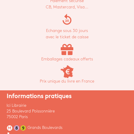
Paiement sécurisé
CB, Mastercard, Visa...
replay_30
Echange sous 30 jours
avec le ticket de caisse
Emballages cadeaux offerts
Prix unique du livre en France
Informations pratiques
Ici Librairie
25 Boulevard Poissonnière
75002 Paris
Grands Boulevards