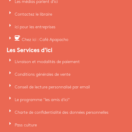
Les médias parlent d'ici
arrow_right
Contactez le libraire
arrow_right
ici pour les entreprises
arrow_right
coffee
Chez ici : Café Apapacho
Les Services d'ici
arrow_right
Livraison et modalités de paiement
arrow_right
Conditions générales de vente
arrow_right
Conseil de lecture personnalisé par email
arrow_right
Le programme "les amis d'ici"
arrow_right
Charte de confidentialité des données personnelles
arrow_right
Pass culture