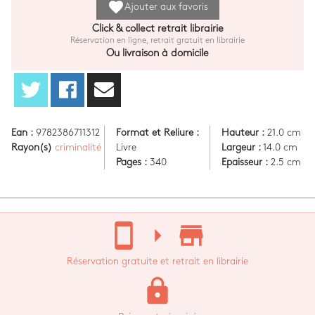
favorite
Ajouter aux favoris
Click & collect retrait librairie
Réservation en ligne, retrait gratuit en librairie
Ou livraison à domicile
Ean :
9782386711312
Format et Reliure :
Hauteur :
21.0 cm
Rayon(s)
criminalité
Livre
Largeur :
14.0 cm
Pages :
340
Epaisseur :
2.5 cm
stay_current_portrait
arrow_right
store_mall_directory
Réservation gratuite et retrait en librairie
lock