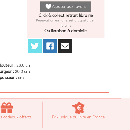
favorite
Ajouter aux favoris
Click & collect retrait librairie
Réservation en ligne, retrait gratuit en
librairie
Ou livraison à domicile
auteur :
28.0 cm
argeur :
20.0 cm
paisseur :
cm
s cadeaux offerts
Prix unique du livre en France