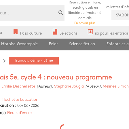
Réservation en ligne,
Les lettres d'in
retrait gratuit en
search
librairie ou livraison à
S'ABO
domicile
En savoir plus
bookmark
book
portrait
ur
Pass culture
Sélections
ici pour les entrepr
Histoire-Géographie
Polar
Science fiction
Enfants et 
navigate_next
français 6ème - 5ème
ais 5e, cycle 4 : nouveau programme
)
Emilie Deschellette
(Auteur)
,
Stéphane Jougla
(Auteur)
,
Mélinée Simon
)
Hachette Education
arution :
05/06/2026
n(s)
Fleurs d'encre