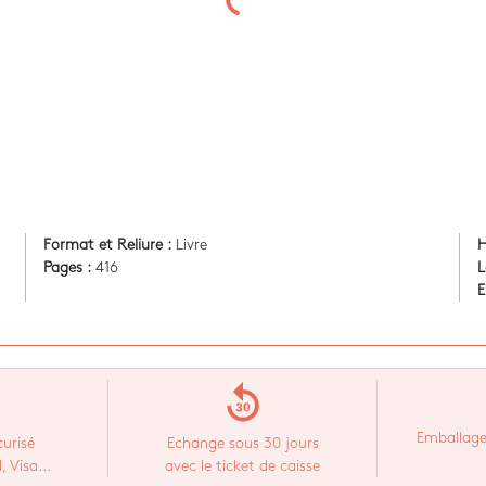
Format et Reliure :
Livre
H
Pages :
416
L
E
replay_30
Emballage
urisé
Echange sous 30 jours
 Visa...
avec le ticket de caisse