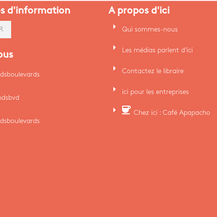
es d'information
A propos d'ici
arrow_right
Qui sommes-nous
R
arrow_right
Les médias parlent d'ici
ous
arrow_right
Contactez le libraire
dsboulevards
arrow_right
ici pour les entreprises
ndsbvd
arrow_right
coffee
Chez ici : Café Apapacho
dsboulevards