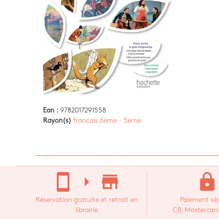
Ean :
9782017291558
Rayon(s)
français 6ème - 5ème
stay_current_portrait
arrow_right
store_mall_directory
lock
Réservation gratuite et retrait en
Paiement séc
librairie
CB, Mastercard,