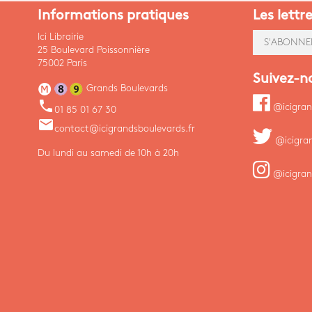
Informations pratiques
Les lettr
Ici Librairie
S'ABONNE
25 Boulevard Poissonnière
75002 Paris
Suivez-n
Grands Boulevards
phone
@icigran
01 85 01 67 30
email
contact@icigrandsboulevards.fr
@icigra
Du lundi au samedi de 10h à 20h
@icigran