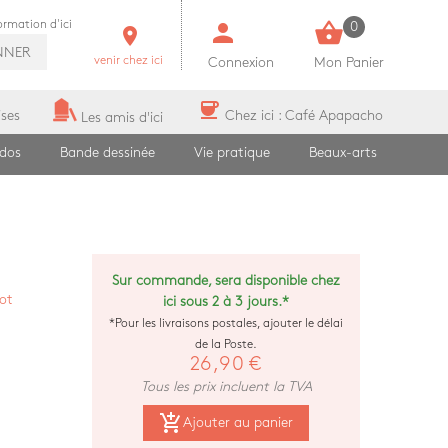
person
shopping_basket
formation d'ici
0
room
NNER
venir chez ici
Connexion
Mon Panier
coffee
ises
Chez ici : Café Apapacho
Les amis d'ici
ados
Bande dessinée
Vie pratique
Beaux-arts
Sur commande, sera disponible chez
ot
ici sous 2 à 3 jours.*
*Pour les livraisons postales, ajouter le délai
de la Poste.
26,90 €
Tous les prix incluent la TVA
add_shopping_cart
Ajouter au panier