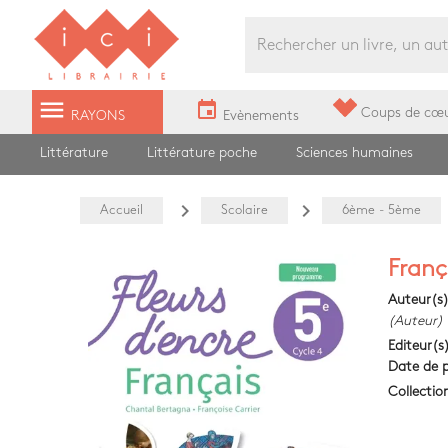
Librairie Ici Grands Boulevards
menu
event
Coups de cœ
RAYONS
Evènements
Littérature
Littérature poche
Sciences humaines
navigate_next
navigate_next
Accueil
Scolaire
6ème - 5ème
Franç
Auteur(s
(Auteur)
Editeur(s
Date de p
Collectio