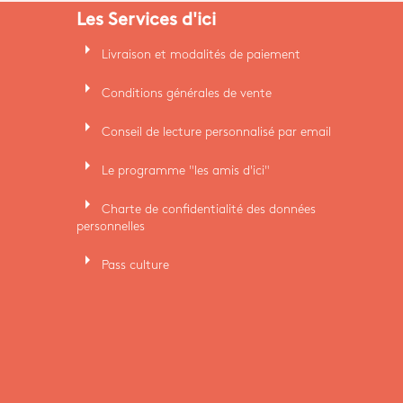
Les Services d'ici
arrow_right
Livraison et modalités de paiement
arrow_right
Conditions générales de vente
arrow_right
Conseil de lecture personnalisé par email
arrow_right
Le programme "les amis d'ici"
arrow_right
Charte de confidentialité des données
personnelles
arrow_right
Pass culture