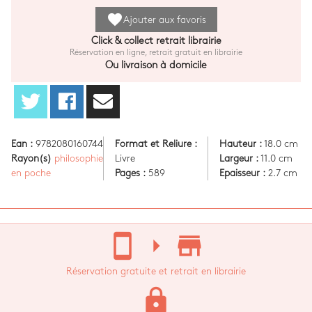
favorite
Ajouter aux favoris
Click & collect retrait librairie
Réservation en ligne, retrait gratuit en librairie
Ou livraison à domicile
Ean :
9782080160744
Format et Reliure :
Hauteur :
18.0 cm
Rayon(s)
philosophie
Livre
Largeur :
11.0 cm
en poche
Pages :
589
Epaisseur :
2.7 cm
stay_current_portrait
arrow_right
store_mall_directory
Réservation gratuite et retrait en librairie
lock