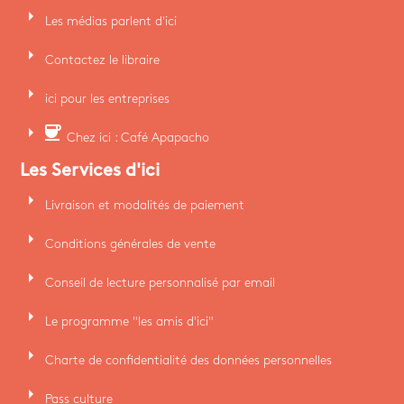
arrow_right
Les médias parlent d'ici
arrow_right
Contactez le libraire
arrow_right
ici pour les entreprises
arrow_right
coffee
Chez ici : Café Apapacho
Les Services d'ici
arrow_right
Livraison et modalités de paiement
arrow_right
Conditions générales de vente
arrow_right
Conseil de lecture personnalisé par email
arrow_right
Le programme "les amis d'ici"
arrow_right
Charte de confidentialité des données personnelles
arrow_right
Pass culture