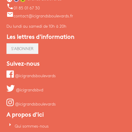
phone
01 85 01 67 30
email
contact@icigrandsboulevards.fr
Du lundi au samedi de 10h à 20h
Les lettres d'information
S'ABONNER
Suivez-nous
@icigrandsboulevards
@icigrandsbvd
@icigrandsboulevards
A propos d'ici
arrow_right
Qui sommes-nous