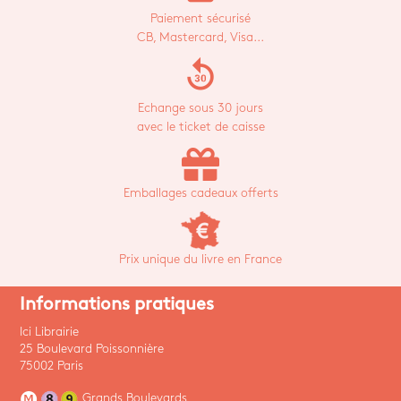
Paiement sécurisé
CB, Mastercard, Visa...
replay_30
Echange sous 30 jours
avec le ticket de caisse
Emballages cadeaux offerts
Prix unique du livre en France
Informations pratiques
Ici Librairie
25 Boulevard Poissonnière
75002 Paris
Grands Boulevards