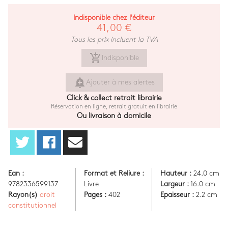
Indisponible chez l'éditeur
41,00 €
Tous les prix incluent la TVA
add_shopping_cart
Indisponible
add_alert
Ajouter à mes alertes
Click & collect retrait librairie
Réservation en ligne, retrait gratuit en librairie
Ou livraison à domicile
Ean :
Format et Reliure :
Hauteur :
24.0 cm
9782336599137
Livre
Largeur :
16.0 cm
Rayon(s)
droit
Pages :
402
Epaisseur :
2.2 cm
constitutionnel