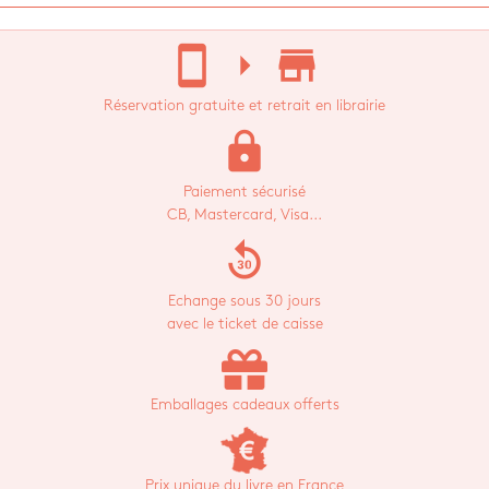
stay_current_portrait
arrow_right
store_mall_directory
Réservation gratuite et retrait en librairie
lock
Paiement sécurisé
CB, Mastercard, Visa...
replay_30
Echange sous 30 jours
avec le ticket de caisse
Emballages cadeaux offerts
Prix unique du livre en France