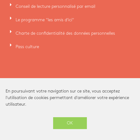
arrow_right
Conseil de lecture personnalisé par email
arrow_right
Le programme "les amis d'ici"
arrow_right
Charte de confidentialité des données personnelles
arrow_right
Pass culture
En poursuivant votre navigation sur ce site, vous acceptez
l'utilisation de cookies permettant d'améliorer votre expérience
utilisateur.
Ici Librairie - Paris Grands Boulevards © 2026 -
OK
-
SITE CRÉÉ PAR
ENOVALP
ARCHITECTURE INTÉRIEURE ET IDENTITÉ VISUELLE PAR
STUDIO BRIANDBERTHEREAU