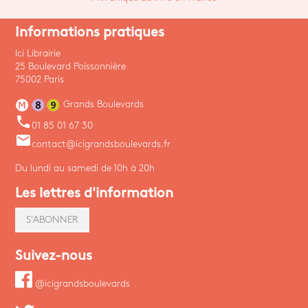
Informations pratiques
Ici Librairie
25 Boulevard Poissonnière
75002 Paris
Grands Boulevards
phone
01 85 01 67 30
email
contact@icigrandsboulevards.fr
Du lundi au samedi de 10h à 20h
Les lettres d'information
S'ABONNER
Suivez-nous
@icigrandsboulevards