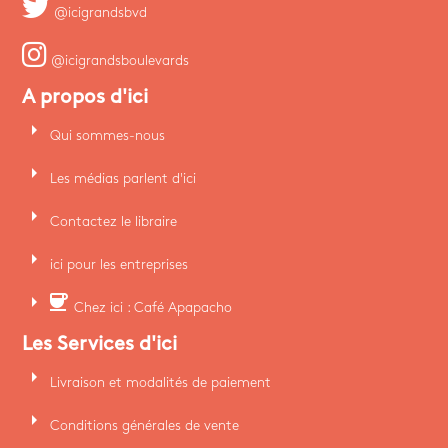
@icigrandsbvd
@icigrandsboulevards
A propos d'ici
arrow_right
Qui sommes-nous
arrow_right
Les médias parlent d'ici
arrow_right
Contactez le libraire
arrow_right
ici pour les entreprises
arrow_right
coffee
Chez ici : Café Apapacho
Les Services d'ici
arrow_right
Livraison et modalités de paiement
arrow_right
Conditions générales de vente