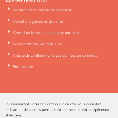
arrow_right
Livraison et modalités de paiement
arrow_right
Conditions générales de vente
arrow_right
Conseil de lecture personnalisé par email
arrow_right
Le programme "les amis d'ici"
arrow_right
Charte de confidentialité des données personnelles
arrow_right
Pass culture
En poursuivant votre navigation sur ce site, vous acceptez
l'utilisation de cookies permettant d'améliorer votre expérience
utilisateur.