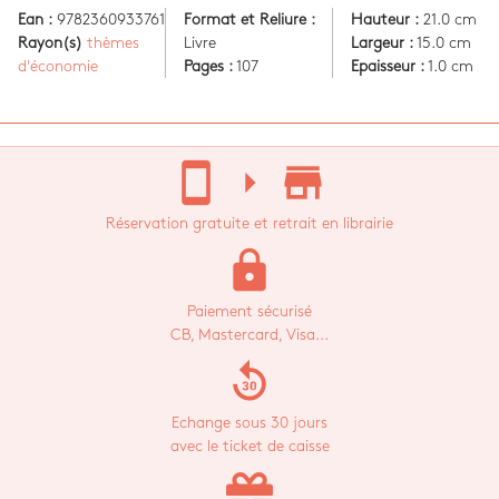
Ean :
9782360933761
Format et Reliure :
Hauteur :
21.0 cm
Rayon(s)
thèmes
Livre
Largeur :
15.0 cm
d'économie
Pages :
107
Epaisseur :
1.0 cm
stay_current_portrait
arrow_right
store_mall_directory
Réservation gratuite et retrait en librairie
lock
Paiement sécurisé
CB, Mastercard, Visa...
replay_30
Echange sous 30 jours
avec le ticket de caisse