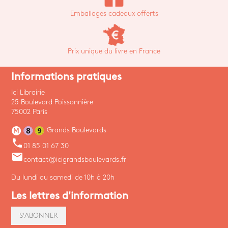
Emballages cadeaux offerts
Prix unique du livre en France
Informations pratiques
Ici Librairie
25 Boulevard Poissonnière
75002 Paris
Grands Boulevards
phone
01 85 01 67 30
email
contact@icigrandsboulevards.fr
Du lundi au samedi de 10h à 20h
Les lettres d'information
S'ABONNER