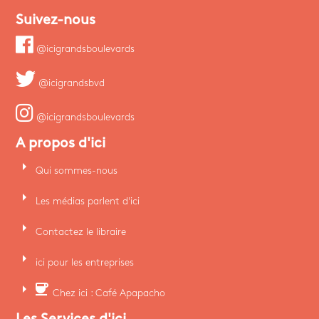
Suivez-nous
@icigrandsboulevards
@icigrandsbvd
@icigrandsboulevards
A propos d'ici
arrow_right
Qui sommes-nous
arrow_right
Les médias parlent d'ici
arrow_right
Contactez le libraire
arrow_right
ici pour les entreprises
arrow_right
coffee
Chez ici : Café Apapacho
Les Services d'ici