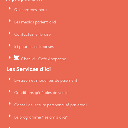
arrow_right
Qui sommes-nous
arrow_right
Les médias parlent d'ici
arrow_right
Contactez le libraire
arrow_right
ici pour les entreprises
arrow_right
coffee
Chez ici : Café Apapacho
Les Services d'ici
arrow_right
Livraison et modalités de paiement
arrow_right
Conditions générales de vente
arrow_right
Conseil de lecture personnalisé par email
arrow_right
Le programme "les amis d'ici"
arrow_right