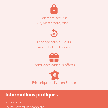
lock
Paiement sécurisé
CB, Mastercard, Visa...
replay_30
Echange sous 30 jours
avec le ticket de caisse
Emballages cadeaux offerts
Prix unique du livre en France
Informations pratiques
Ici Librairie
25 Boulevard Poissonnière