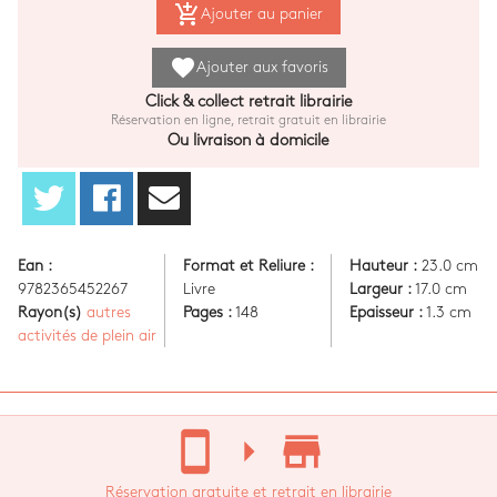
add_shopping_cart
Ajouter au panier
favorite
Ajouter aux favoris
Click & collect retrait librairie
Réservation en ligne, retrait gratuit en librairie
Ou livraison à domicile
Ean :
Format et Reliure :
Hauteur :
23.0 cm
9782365452267
Livre
Largeur :
17.0 cm
Rayon(s)
autres
Pages :
148
Epaisseur :
1.3 cm
activités de plein air
stay_current_portrait
arrow_right
store_mall_directory
Réservation gratuite et retrait en librairie