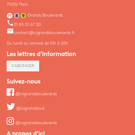
75002 Paris
Grands Boulevards
phone
01 85 01 67 30
email
contact@icigrandsboulevards.fr
Du lundi au samedi de 10h à 20h
Les lettres d'information
S'ABONNER
Suivez-nous
@icigrandsboulevards
@icigrandsbvd
@icigrandsboulevards
A propos d'ici