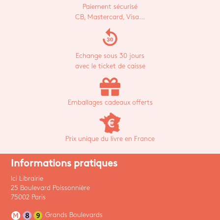
Paiement sécurisé
CB, Mastercard, Visa...
replay_30
Echange sous 30 jours
avec le ticket de caisse
Emballages cadeaux offerts
Prix unique du livre en France
Informations pratiques
Ici Librairie
25 Boulevard Poissonnière
75002 Paris
Grands Boulevards