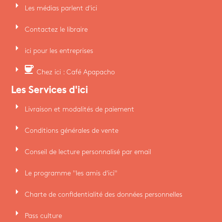
arrow_right
Les médias parlent d'ici
arrow_right
Contactez le libraire
arrow_right
ici pour les entreprises
arrow_right
coffee
Chez ici : Café Apapacho
Les Services d'ici
arrow_right
Livraison et modalités de paiement
arrow_right
Conditions générales de vente
arrow_right
Conseil de lecture personnalisé par email
arrow_right
Le programme "les amis d'ici"
arrow_right
Charte de confidentialité des données personnelles
arrow_right
Pass culture