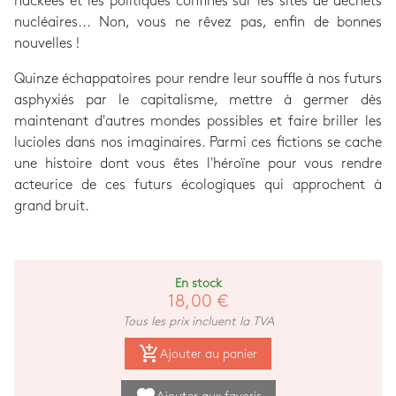
hackées et les politiques confinés sur les sites de déchets
nucléaires... Non, vous ne rêvez pas, enfin de bonnes
nouvelles !
Quinze échappatoires pour rendre leur souffle à nos futurs
asphyxiés par le capitalisme, mettre à germer dès
maintenant d'autres mondes possibles et faire briller les
lucioles dans nos imaginaires. Parmi ces fictions se cache
une histoire dont vous êtes l'héroïne pour vous rendre
acteurice de ces futurs écologiques qui approchent à
grand bruit.
En stock
18,00 €
Tous les prix incluent la TVA
add_shopping_cart
Ajouter au panier