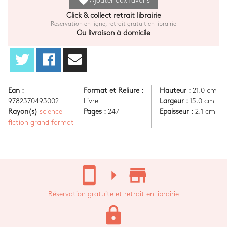
favorite
Ajouter aux favoris
Click & collect retrait librairie
Réservation en ligne, retrait gratuit en librairie
Ou livraison à domicile
Ean :
Format et Reliure :
Hauteur :
21.0 cm
9782370493002
Livre
Largeur :
15.0 cm
Rayon(s)
science-
Pages :
247
Epaisseur :
2.1 cm
fiction grand format
stay_current_portrait
arrow_right
store_mall_directory
Réservation gratuite et retrait en librairie
lock