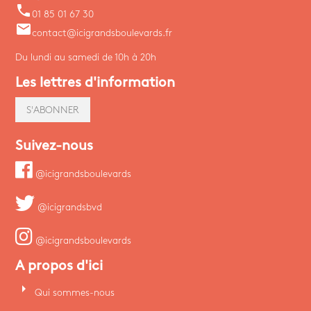
phone
01 85 01 67 30
email
contact@icigrandsboulevards.fr
Du lundi au samedi de 10h à 20h
Les lettres d'information
S'ABONNER
Suivez-nous
@icigrandsboulevards
@icigrandsbvd
@icigrandsboulevards
A propos d'ici
arrow_right
Qui sommes-nous