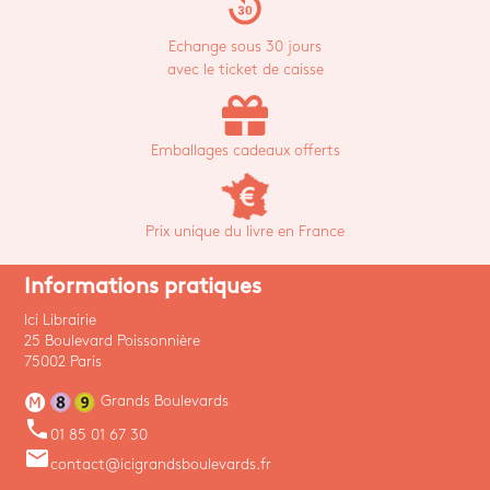
replay_30
Echange sous 30 jours
avec le ticket de caisse
Emballages cadeaux offerts
Prix unique du livre en France
Informations pratiques
Ici Librairie
25 Boulevard Poissonnière
75002 Paris
Grands Boulevards
phone
01 85 01 67 30
email
contact@icigrandsboulevards.fr