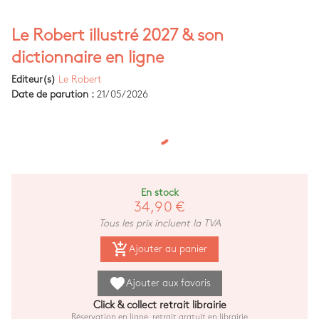
Le Robert illustré 2027 & son
dictionnaire en ligne
Editeur(s)
Le Robert
Date de parution :
21/05/2026
En stock
34,90 €
Tous les prix incluent la TVA
add_shopping_cart
Ajouter au panier
favorite
Ajouter aux favoris
Click & collect retrait librairie
Réservation en ligne, retrait gratuit en librairie