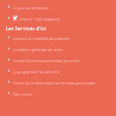
arrow_right
ici pour les entreprises
arrow_right
coffee
Chez ici : Café Apapacho
Les Services d'ici
arrow_right
Livraison et modalités de paiement
arrow_right
Conditions générales de vente
arrow_right
Conseil de lecture personnalisé par email
arrow_right
Le programme "les amis d'ici"
arrow_right
Charte de confidentialité des données personnelles
arrow_right
Pass culture