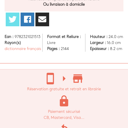
Ou livraison à domicile
Ean :
9782321021513
Format et Reliure :
Hauteur :
24.0 cm
Rayon(s)
Livre
Largeur :
16.0 cm
dictionnaire français
Pages :
2144
Epaisseur :
8.2 cm
stay_current_portrait
arrow_right
store_mall_directory
Réservation gratuite et retrait en librairie
lock
Paiement sécurisé
CB, Mastercard, Visa...