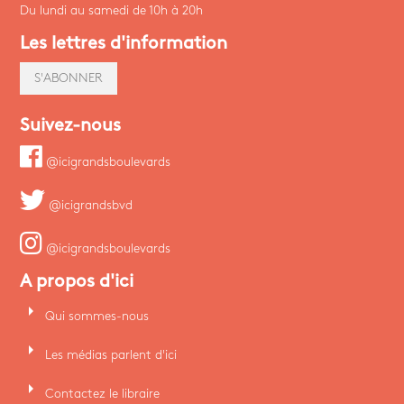
Du lundi au samedi de 10h à 20h
Les lettres d'information
S'ABONNER
Suivez-nous
@icigrandsboulevards
@icigrandsbvd
@icigrandsboulevards
A propos d'ici
arrow_right
Qui sommes-nous
arrow_right
Les médias parlent d'ici
arrow_right
Contactez le libraire