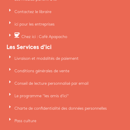
arrow_right
Contactez le libraire
arrow_right
ici pour les entreprises
arrow_right
coffee
Chez ici : Café Apapacho
Les Services d'ici
arrow_right
Livraison et modalités de paiement
arrow_right
Conditions générales de vente
arrow_right
Conseil de lecture personnalisé par email
arrow_right
Le programme "les amis d'ici"
arrow_right
Charte de confidentialité des données personnelles
arrow_right
Pass culture