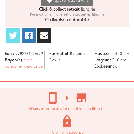
favorite
Ajouter aux favoris
Click & collect retrait librairie
Réservation en ligne, retrait gratuit en librairie
Ou livraison à domicile
Ean :
9782281137699
Format et Reliure :
Hauteur :
30.0 cm
Rayon(s)
droit
Revue
Largeur :
21.0 cm
bancaire- assurance
Epaisseur :
cm
stay_current_portrait
arrow_right
store_mall_directory
Réservation gratuite et retrait en librairie
lock
Paiement sécurisé