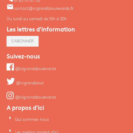
01 85 01 67 30
email
contact@icigrandsboulevards.fr
Du lundi au samedi de 10h à 20h
Les lettres d'information
S'ABONNER
Suivez-nous
@icigrandsboulevards
@icigrandsbvd
@icigrandsboulevards
A propos d'ici
arrow_right
Qui sommes-nous
arrow_right
Les médias parlent d'ici