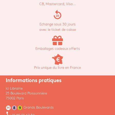
CB, Mastercard, Visa...
replay_30
Echange sous 30 jours
avec le ticket de caisse
Emballages cadeaux offerts
Prix unique du livre en France
Informations pratiques
Ici Librairie
25 Boulevard Poissonnière
75002 Paris
Grands Boulevards
phone