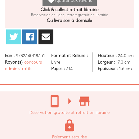
favorite
Ajouter aux favoris
Click & collect retrait librairie
Réservation en ligne, retrait gratuit en librairie
Ou livraison à domicile
Ean :
9782340118331
Format et Reliure :
Hauteur :
24.0 cm
Rayon(s)
concours
Livre
Largeur :
17.0 cm
administratifs
Pages :
314
Epaisseur :
1.6 cm
stay_current_portrait
arrow_right
store_mall_directory
Réservation gratuite et retrait en librairie
lock
Paiement sécurisé