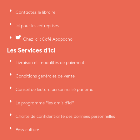
arrow_right
Contactez le libraire
arrow_right
ici pour les entreprises
arrow_right
coffee
Chez ici : Café Apapacho
Les Services d'ici
arrow_right
Livraison et modalités de paiement
arrow_right
Conditions générales de vente
arrow_right
Conseil de lecture personnalisé par email
arrow_right
Le programme "les amis d'ici"
arrow_right
Charte de confidentialité des données personnelles
arrow_right
Pass culture