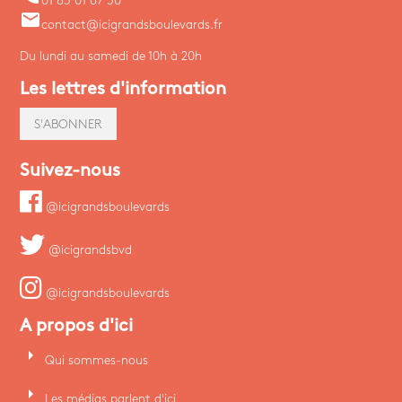
01 85 01 67 30
email
contact@icigrandsboulevards.fr
Du lundi au samedi de 10h à 20h
Les lettres d'information
S'ABONNER
Suivez-nous
@icigrandsboulevards
@icigrandsbvd
@icigrandsboulevards
A propos d'ici
arrow_right
Qui sommes-nous
arrow_right
Les médias parlent d'ici