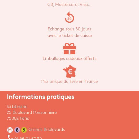
CB, Mastercard, Visa...
replay_30
Echange sous 30 jours
avec le ticket de caisse
Emballages cadeaux offerts
Prix unique du livre en France
Informations pratiques
Ici Librairie
25 Boulevard Poissonnière
75002 Paris
Grands Boulevards
phone