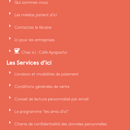
arrow_right
Qui sommes-nous
arrow_right
Les médias parlent d'ici
arrow_right
Contactez le libraire
arrow_right
ici pour les entreprises
arrow_right
coffee
Chez ici : Café Apapacho
Les Services d'ici
arrow_right
Livraison et modalités de paiement
arrow_right
Conditions générales de vente
arrow_right
Conseil de lecture personnalisé par email
arrow_right
Le programme "les amis d'ici"
arrow_right
Charte de confidentialité des données personnelles