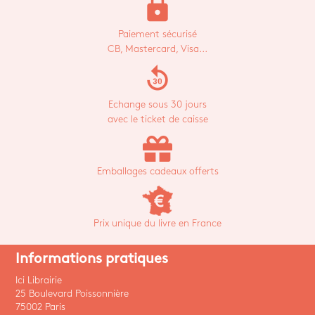
lock
Paiement sécurisé
CB, Mastercard, Visa...
replay_30
Echange sous 30 jours
avec le ticket de caisse
Emballages cadeaux offerts
Prix unique du livre en France
Informations pratiques
Ici Librairie
25 Boulevard Poissonnière
75002 Paris