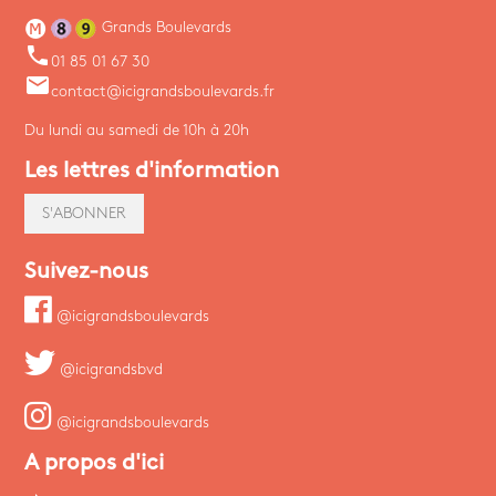
Grands Boulevards
phone
01 85 01 67 30
email
contact@icigrandsboulevards.fr
Du lundi au samedi de 10h à 20h
Les lettres d'information
S'ABONNER
Suivez-nous
@icigrandsboulevards
@icigrandsbvd
@icigrandsboulevards
A propos d'ici