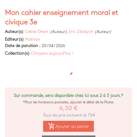
Mon cahier enseignement moral et
civique 3e
Auteur(s)
Céline Dhers
(Auteur)
,
Eric Zdobych
(Auteur)
Editeur(s)
Nathan
Date de parution :
20/04/2026
Collection(s)
Citoyens aujourd'hui !
Sur commande, sera disponible chez ici sous 2 à 3 jours.*
*Pour les livraisons postales, ajouter le délai de la Poste.
6,50 €
Tous les prix incluent la TVA
add_shopping_cart
Ajouter au panier