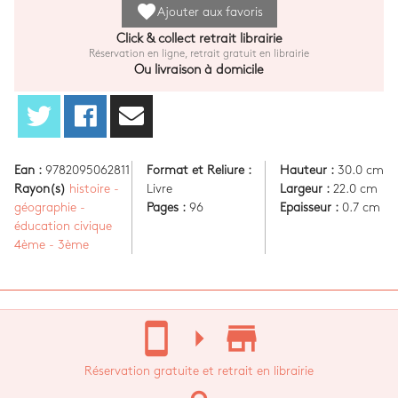
favorite
Ajouter aux favoris
Click & collect retrait librairie
Réservation en ligne, retrait gratuit en librairie
Ou livraison à domicile
Ean :
9782095062811
Format et Reliure :
Hauteur :
30.0 cm
Rayon(s)
histoire -
Livre
Largeur :
22.0 cm
géographie -
Pages :
96
Epaisseur :
0.7 cm
éducation civique
4ème - 3ème
stay_current_portrait
arrow_right
store_mall_directory
Réservation gratuite et retrait en librairie