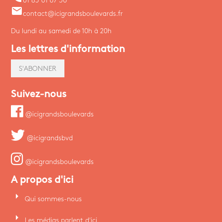
01 85 01 67 30
email
contact@icigrandsboulevards.fr
Du lundi au samedi de 10h à 20h
Les lettres d'information
S'ABONNER
Suivez-nous
@icigrandsboulevards
@icigrandsbvd
@icigrandsboulevards
A propos d'ici
arrow_right
Qui sommes-nous
arrow_right
Les médias parlent d'ici