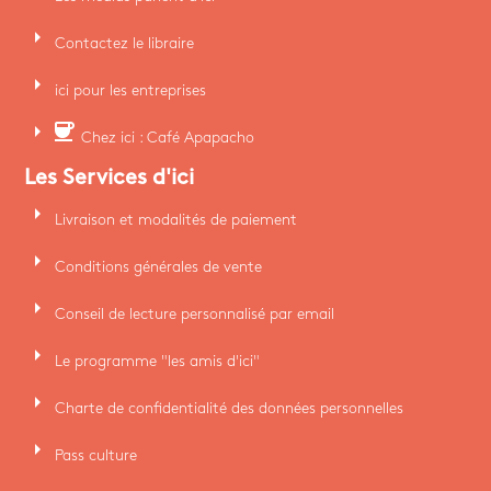
arrow_right
Contactez le libraire
arrow_right
ici pour les entreprises
arrow_right
coffee
Chez ici : Café Apapacho
Les Services d'ici
arrow_right
Livraison et modalités de paiement
arrow_right
Conditions générales de vente
arrow_right
Conseil de lecture personnalisé par email
arrow_right
Le programme "les amis d'ici"
arrow_right
Charte de confidentialité des données personnelles
arrow_right
Pass culture