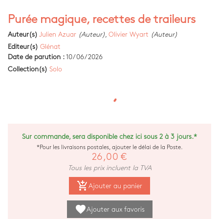
Purée magique, recettes de traileurs
Auteur(s)
Julien Azuar
(Auteur)
,
Olivier Wyart
(Auteur)
Editeur(s)
Glénat
Date de parution :
10/06/2026
Collection(s)
Solo
Sur commande, sera disponible chez ici sous 2 à 3 jours.*
*Pour les livraisons postales, ajouter le délai de la Poste.
26,00 €
Tous les prix incluent la TVA
add_shopping_cart
Ajouter au panier
favorite
Ajouter aux favoris