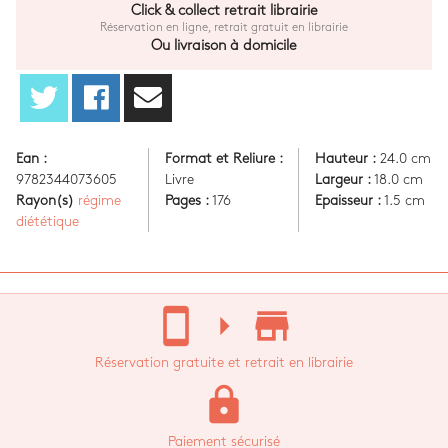
Click & collect retrait librairie
Réservation en ligne, retrait gratuit en librairie
Ou livraison à domicile
Ean :
Format et Reliure :
Hauteur :
24.0 cm
9782344073605
Livre
Largeur :
18.0 cm
Rayon(s)
régime
Pages :
176
Epaisseur :
1.5 cm
diététique
stay_current_portrait
arrow_right
store_mall_directory
Réservation gratuite et retrait en librairie
lock
Paiement sécurisé