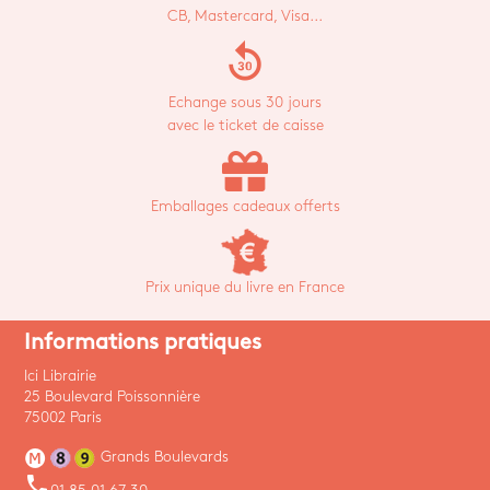
CB, Mastercard, Visa...
replay_30
Echange sous 30 jours
avec le ticket de caisse
Emballages cadeaux offerts
Prix unique du livre en France
Informations pratiques
Ici Librairie
25 Boulevard Poissonnière
75002 Paris
Grands Boulevards
phone