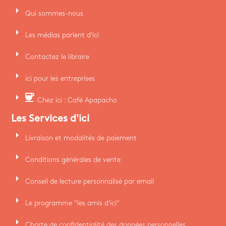
arrow_right
Qui sommes-nous
arrow_right
Les médias parlent d'ici
arrow_right
Contactez le libraire
arrow_right
ici pour les entreprises
arrow_right
coffee
Chez ici : Café Apapacho
Les Services d'ici
arrow_right
Livraison et modalités de paiement
arrow_right
Conditions générales de vente
arrow_right
Conseil de lecture personnalisé par email
arrow_right
Le programme "les amis d'ici"
arrow_right
Charte de confidentialité des données personnelles