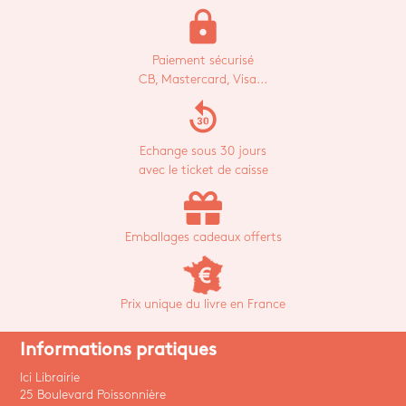
lock
Paiement sécurisé
CB, Mastercard, Visa...
replay_30
Echange sous 30 jours
avec le ticket de caisse
Emballages cadeaux offerts
Prix unique du livre en France
Informations pratiques
Ici Librairie
25 Boulevard Poissonnière