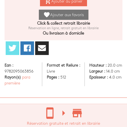
add_shopping_cart
Ajouter au panier
favorite
Ajouter aux favoris
Click & collect retrait librairie
Réservation en ligne, retrait gratuit en librairie
Ou livraison à domicile
Ean :
Format et Reliure :
Hauteur :
20.0 cm
9782095063856
Livre
Largeur :
14.0 cm
Rayon(s)
para
Pages :
512
Epaisseur :
4.0 cm
première
stay_current_portrait
arrow_right
store_mall_directory
Réservation gratuite et retrait en librairie