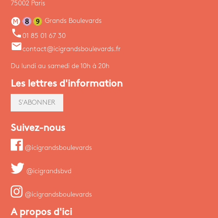
75002 Paris
Grands Boulevards
phone
01 85 01 67 30
email
contact@icigrandsboulevards.fr
Du lundi au samedi de 10h à 20h
Les lettres d'information
S'ABONNER
Suivez-nous
@icigrandsboulevards
@icigrandsbvd
@icigrandsboulevards
A propos d'ici