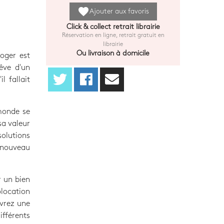
favorite
Ajouter aux favoris
Click & collect retrait librairie
Réservation en ligne, retrait gratuit en
librairie
Ou livraison à domicile
loger est
êve d'un
l fallait
 monde se
sa valeur
solutions
 nouveau
r un bien
location
uvrez une
fférents