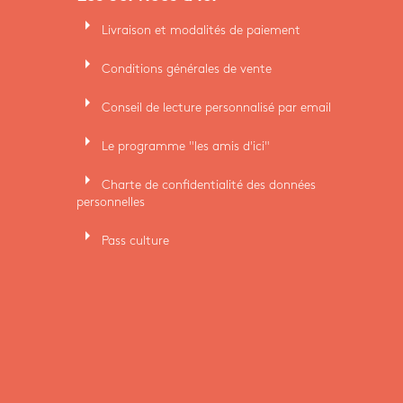
arrow_right
Livraison et modalités de paiement
arrow_right
Conditions générales de vente
arrow_right
Conseil de lecture personnalisé par email
arrow_right
Le programme "les amis d'ici"
arrow_right
Charte de confidentialité des données
personnelles
arrow_right
Pass culture