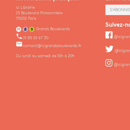
Ici Librairie
S'ABONNE
25 Boulevard Poissonnière
75002 Paris
Suivez-n
Grands Boulevards
phone
@icigran
01 85 01 67 30
email
contact@icigrandsboulevards.fr
@icigra
Du lundi au samedi de 10h à 20h
@icigran