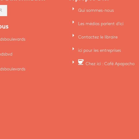
arrow_right
Qui sommes-nous
R
arrow_right
Les médias parlent d'ici
ous
arrow_right
Contactez le libraire
dsboulevards
arrow_right
ici pour les entreprises
ndsbvd
arrow_right
coffee
Chez ici : Café Apapacho
dsboulevards