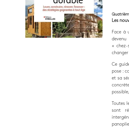
Quatrièm
Les nouv
Face à u
devenu 
« chez-s
changer 
Ce guide
pose : c
et sa sé
concrèt
possible,
Toutes l
sont ré
intergén
panopli