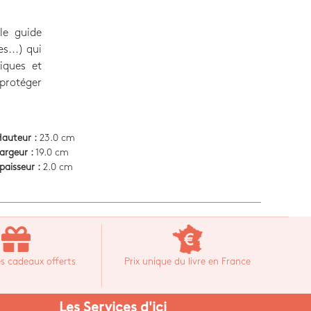
le guide
s...) qui
iques et
protéger
auteur :
23.0 cm
argeur :
19.0 cm
paisseur :
2.0 cm
s cadeaux offerts
Prix unique du livre en France
Les Services d'ici