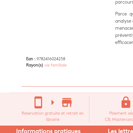
parcours
Parce q
analyse 
menacen
prévent
efficace
Ean :
9782416024238
Rayon(s)
vie familiale
stay_current_portrait
arrow_right
store_mall_directory
lock
Réservation gratuite et retrait en
Paiement séc
librairie
CB, Mastercard,
Informations pratiques
Les lettr