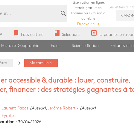
Réservation en ligne,
Les lettres d'in
retrait gratuit en
search
librairie ou livraison à
S'ABO
domicile
En savoir plus
bookmark
book
portrait
ur
Pass culture
Sélections
ici pour les entrepr
Histoire-Géographie
Polar
Science fiction
Enfants et 
navigate_next
être
vie familiale
er accessible & durable : louer, construire,
er, financer : des stratégies gagnantes à t
)
Laurent Fabas
(Auteur)
,
Jérôme Robertix
(Auteur)
)
Eyrolles
arution :
30/04/2026