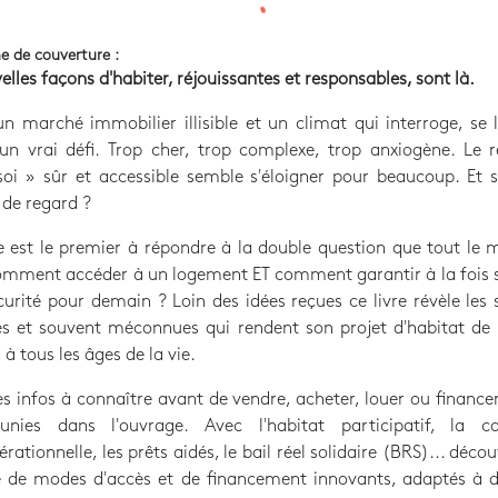
e de couverture :
elles façons d'habiter, réjouissantes et responsables, sont là.
n marché immobilier illisible et un climat qui interroge, se 
un vrai défi. Trop cher, trop complexe, trop anxiogène. Le r
oi » sûr et accessible semble s'éloigner pour beaucoup. Et s'i
de regard ?
 est le premier à répondre à la double question que tout le
omment accéder à un logement ET comment garantir à la fois 
curité pour demain ? Loin des idées reçues ce livre révèle les 
es et souvent méconnues qui rendent son projet d'habitat de
 à tous les âges de la vie.
es infos à connaître avant de vendre, acheter, louer ou finance
unies dans l'ouvrage. Avec l'habitat participatif, la co
érationnelle, les prêts aidés, le bail réel solidaire (BRS)... déco
e de modes d'accès et de financement innovants, adaptés à di