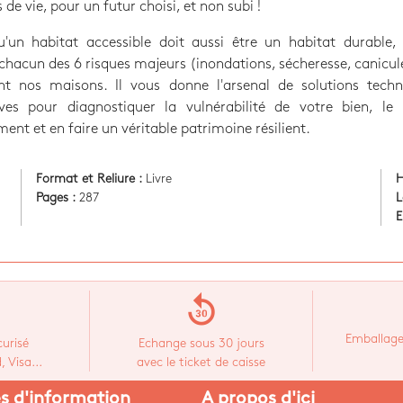
 de vie, pour un futur choisi, et non subi !
u'un habitat accessible doit aussi être un habitat durable, 
chacun des 6 risques majeurs (inondations, sécheresse, canicule
t nos maisons. Il vous donne l'arsenal de solutions techn
ives pour diagnostiquer la vulnérabilité de votre bien, le 
ment et en faire un véritable patrimoine résilient.
Format et Reliure :
Livre
H
Pages :
287
L
E
replay_30
Emballage
urisé
Echange sous 30 jours
 Visa...
avec le ticket de caisse
es d'information
A propos d'ici