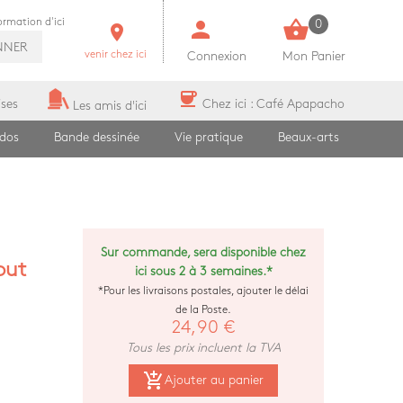
person
shopping_basket
formation d'ici
0
room
NNER
venir chez ici
Connexion
Mon Panier
coffee
ises
Chez ici : Café Apapacho
Les amis d'ici
ados
Bande dessinée
Vie pratique
Beaux-arts
Sur commande, sera disponible chez
out
ici sous 2 à 3 semaines.*
*Pour les livraisons postales, ajouter le délai
de la Poste.
24,90 €
Tous les prix incluent la TVA
add_shopping_cart
Ajouter au panier