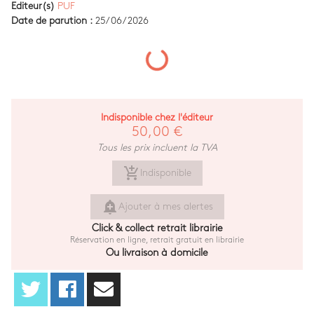
Editeur(s)
PUF
Date de parution :
25/06/2026
Indisponible chez l'éditeur
50,00 €
Tous les prix incluent la TVA
add_shopping_cart
Indisponible
add_alert
Ajouter à mes alertes
Click & collect retrait librairie
Réservation en ligne, retrait gratuit en librairie
Ou livraison à domicile