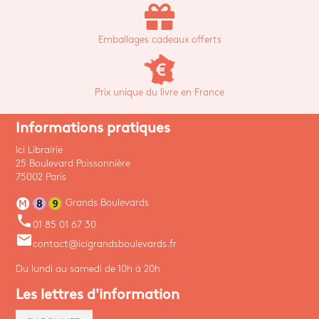
Emballages cadeaux offerts
Prix unique du livre en France
Informations pratiques
Ici Librairie
25 Boulevard Poissonnière
75002 Paris
Grands Boulevards
phone
01 85 01 67 30
email
contact@icigrandsboulevards.fr
Du lundi au samedi de 10h à 20h
Les lettres d'information