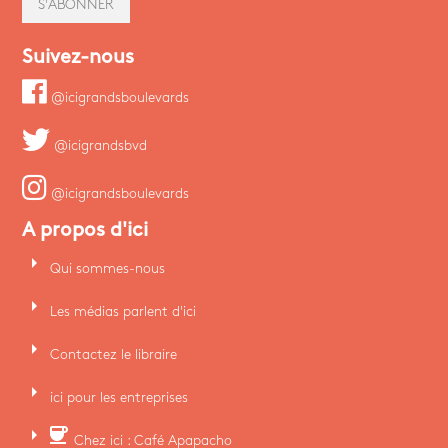
S'ABONNER
Suivez-nous
@icigrandsboulevards
@icigrandsbvd
@icigrandsboulevards
A propos d'ici
arrow_right
Qui sommes-nous
arrow_right
Les médias parlent d'ici
arrow_right
Contactez le libraire
arrow_right
ici pour les entreprises
arrow_right
coffee
Chez ici : Café Apapacho