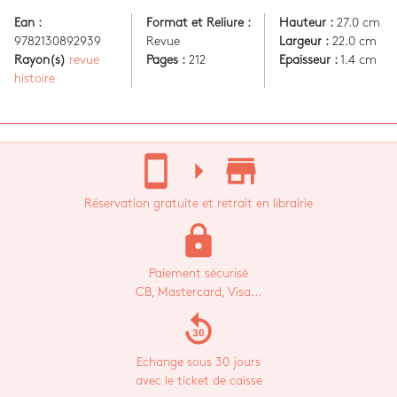
Ean :
Format et Reliure :
Hauteur :
27.0 cm
9782130892939
Revue
Largeur :
22.0 cm
Rayon(s)
revue
Pages :
212
Epaisseur :
1.4 cm
histoire
stay_current_portrait
arrow_right
store_mall_directory
Réservation gratuite et retrait en librairie
lock
Paiement sécurisé
CB, Mastercard, Visa...
replay_30
Echange sous 30 jours
avec le ticket de caisse