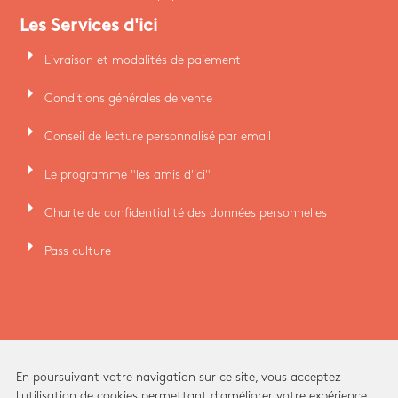
Les Services d'ici
arrow_right
Livraison et modalités de paiement
arrow_right
Conditions générales de vente
arrow_right
Conseil de lecture personnalisé par email
arrow_right
Le programme "les amis d'ici"
arrow_right
Charte de confidentialité des données personnelles
arrow_right
Pass culture
En poursuivant votre navigation sur ce site, vous acceptez
l'utilisation de cookies permettant d'améliorer votre expérience