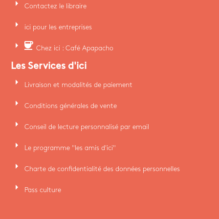
arrow_right
Contactez le libraire
arrow_right
ici pour les entreprises
arrow_right
coffee
Chez ici : Café Apapacho
Les Services d'ici
arrow_right
Livraison et modalités de paiement
arrow_right
Conditions générales de vente
arrow_right
Conseil de lecture personnalisé par email
arrow_right
Le programme "les amis d'ici"
arrow_right
Charte de confidentialité des données personnelles
arrow_right
Pass culture