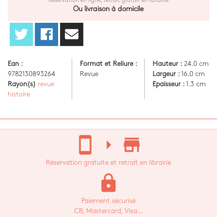
Réservation en ligne, retrait gratuit en librairie
Ou livraison à domicile
Ean :
Format et Reliure :
Hauteur :
24.0 cm
9782130893264
Revue
Largeur :
16.0 cm
Rayon(s)
revue
Epaisseur :
1.3 cm
histoire
stay_current_portrait
arrow_right
store_mall_directory
Réservation gratuite et retrait en librairie
lock
Paiement sécurisé
CB, Mastercard, Visa...