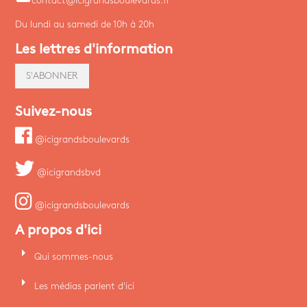
contact@icigrandsboulevards.fr
Du lundi au samedi de 10h à 20h
Les lettres d'information
S'ABONNER
Suivez-nous
@icigrandsboulevards
@icigrandsbvd
@icigrandsboulevards
A propos d'ici
arrow_right
Qui sommes-nous
arrow_right
Les médias parlent d'ici