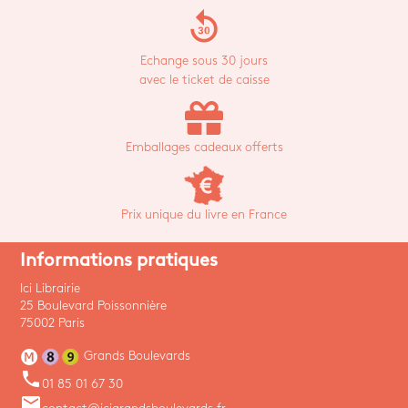
replay_30
Echange sous 30 jours
avec le ticket de caisse
Emballages cadeaux offerts
Prix unique du livre en France
Informations pratiques
Ici Librairie
25 Boulevard Poissonnière
75002 Paris
Grands Boulevards
phone
01 85 01 67 30
email