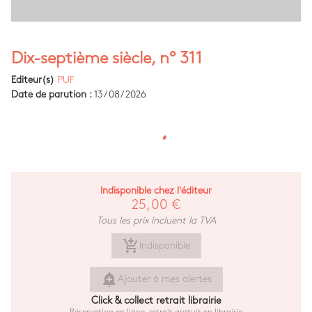
Dix-septième siècle, n° 311
Editeur(s)
PUF
Date de parution :
13/08/2026
Indisponible chez l'éditeur
25,00 €
Tous les prix incluent la TVA
add_shopping_cart
Indisponible
add_alert
Ajouter à mes alertes
Click & collect retrait librairie