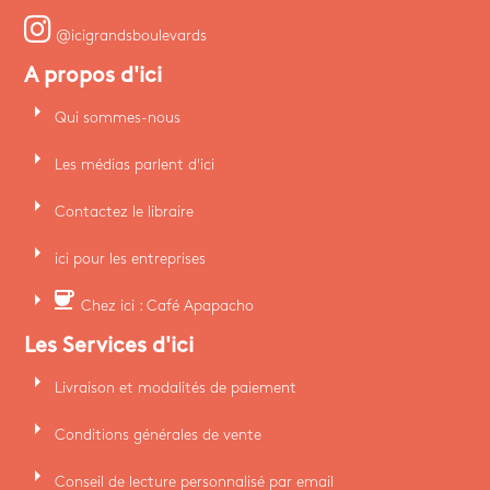
@icigrandsboulevards
A propos d'ici
arrow_right
Qui sommes-nous
arrow_right
Les médias parlent d'ici
arrow_right
Contactez le libraire
arrow_right
ici pour les entreprises
arrow_right
coffee
Chez ici : Café Apapacho
Les Services d'ici
arrow_right
Livraison et modalités de paiement
arrow_right
Conditions générales de vente
arrow_right
Conseil de lecture personnalisé par email