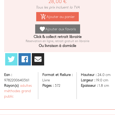
28,00 €
Tous les prix incluent la TVA
add_shopping_cart
Ajouter au panier
favorite
Ajouter aux favoris
Click & collect retrait librairie
Réservation en ligne, retrait gratuit en librairie
Ou livraison à domicile
Ean :
Format et Reliure :
Hauteur :
24.0 cm
9782200640361
Livre
Largeur :
19.0 cm
Rayon(s)
adultes
Pages :
372
Epaisseur :
1.8 cm
méthodes grand
public