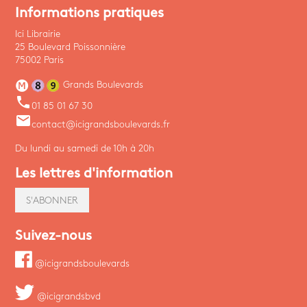
Informations pratiques
Ici Librairie
25 Boulevard Poissonnière
75002 Paris
Grands Boulevards
phone
01 85 01 67 30
email
contact@icigrandsboulevards.fr
Du lundi au samedi de 10h à 20h
Les lettres d'information
S'ABONNER
Suivez-nous
@icigrandsboulevards
@icigrandsbvd