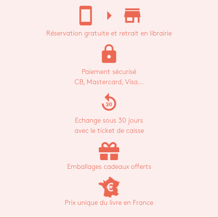
stay_current_portrait
arrow_right
store_mall_directory
Réservation gratuite et retrait en librairie
lock
Paiement sécurisé
CB, Mastercard, Visa...
replay_30
Echange sous 30 jours
avec le ticket de caisse
Emballages cadeaux offerts
Prix unique du livre en France