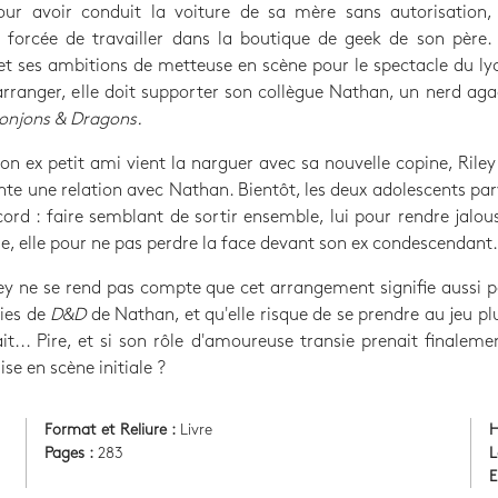
our avoir conduit la voiture de sa mère sans autorisation, 
 forcée de travailler dans la boutique de geek de son père.
et ses ambitions de metteuse en scène pour le spectacle du ly
arranger, elle doit supporter son collègue Nathan, un nerd ag
onjons & Dragons.
n ex petit ami vient la narguer avec sa nouvelle copine, Rile
ente une relation avec Nathan. Bientôt, les deux adolescents pa
ord : faire semblant de sortir ensemble, lui pour rendre jalouse
me, elle pour ne pas perdre la face devant son ex condescendant.
ey ne se rend pas compte que cet arrangement signifie aussi p
ties de
D&D
de Nathan, et qu'elle risque de se prendre au jeu plu
it... Pire, et si son rôle d'amoureuse transie prenait finaleme
ise en scène initiale ?
Format et Reliure :
Livre
H
Pages :
283
L
E