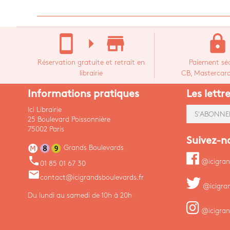
stay_current_portrait
arrow_right
store_mall_directory
lock
Réservation gratuite et retrait en
Paiement séc
librairie
CB, Mastercard,
Informations pratiques
Les lettr
Ici Librairie
S'ABONNE
25 Boulevard Poissonnière
75002 Paris
Suivez-n
Grands Boulevards
phone
@icigran
01 85 01 67 30
email
contact@icigrandsboulevards.fr
@icigra
Du lundi au samedi de 10h à 20h
@icigran