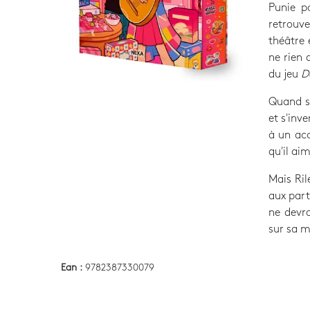
Punie p
retrouve
théâtre 
ne rien 
du jeu
D
Quand so
et s'inv
à un acc
qu'il ai
Mais Ril
aux par
ne devra
sur sa m
Ean :
9782387330079