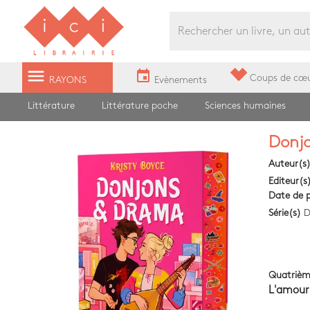
Librairie Ici Grands Boulevards
menu
event
Coups de cœ
RAYONS
Evènements
Littérature
Littérature poche
Sciences humaines
Donj
Auteur(s
Editeur(s
Date de p
Série(s)
D
Quatrièm
L'amour 