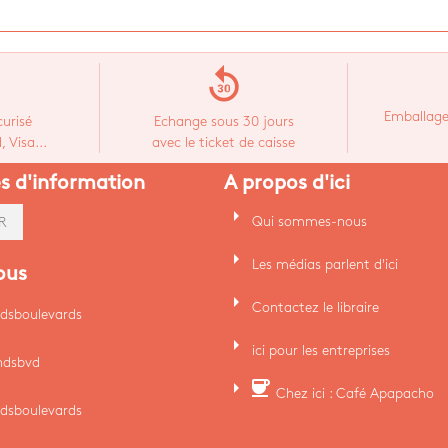
replay_30
Emballage
urisé
Echange sous 30 jours
 Visa...
avec le ticket de caisse
es d'information
A propos d'ici
arrow_right
Qui sommes-nous
R
arrow_right
Les médias parlent d'ici
ous
arrow_right
Contactez le libraire
dsboulevards
arrow_right
ici pour les entreprises
ndsbvd
arrow_right
coffee
Chez ici : Café Apapacho
dsboulevards