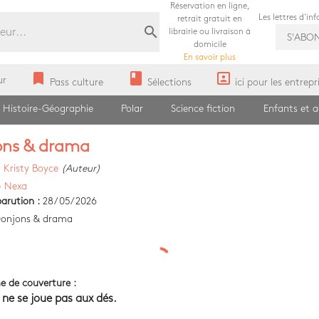
Réservation en ligne,
Les lettres d'in
retrait gratuit en
search
librairie ou livraison à
S'ABO
domicile
En savoir plus
bookmark
book
portrait
ur
Pass culture
Sélections
ici pour les entrepr
Histoire-Géographie
Polar
Science fiction
Enfants et 
ons & drama
)
Kristy Boyce
(Auteur)
)
Nexa
arution :
28/05/2026
onjons & drama
e de couverture :
ne se joue pas aux dés.