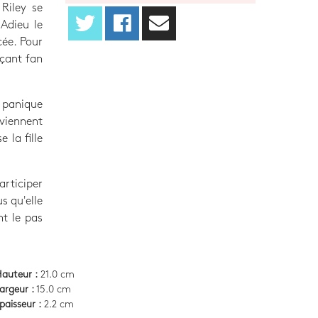
Riley se
 Adieu le
cée. Pour
açant fan
y panique
rviennent
 la fille
articiper
s qu'elle
nt le pas
auteur :
21.0 cm
argeur :
15.0 cm
paisseur :
2.2 cm