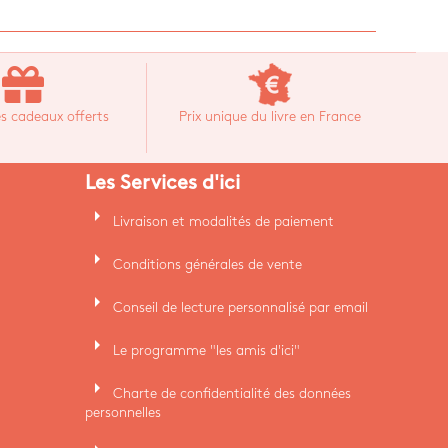
s cadeaux offerts
Prix unique du livre en France
Les Services d'ici
arrow_right
Livraison et modalités de paiement
arrow_right
Conditions générales de vente
arrow_right
Conseil de lecture personnalisé par email
arrow_right
Le programme "les amis d'ici"
arrow_right
Charte de confidentialité des données
personnelles