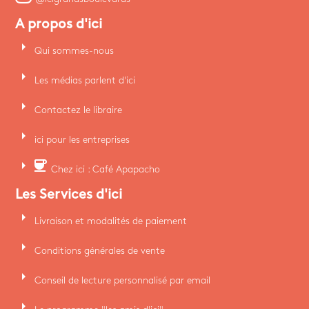
A propos d'ici
arrow_right
Qui sommes-nous
arrow_right
Les médias parlent d'ici
arrow_right
Contactez le libraire
arrow_right
ici pour les entreprises
arrow_right
coffee
Chez ici : Café Apapacho
Les Services d'ici
arrow_right
Livraison et modalités de paiement
arrow_right
Conditions générales de vente
arrow_right
Conseil de lecture personnalisé par email
arrow_right