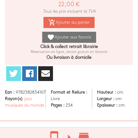
22,00 €
Tous les prix incluent la TVA
add_shopping_cart
Ajouter au panier
favorite
Ajouter aux favoris
Click & collect retrait librairie
Réservation en ligne, retrait gratuit en librairie
Ou livraison à domicile
Ean :
9782382834107
Format et Reliure :
Hauteur :
cm
Rayon(s)
jazz
Livre
Largeur :
cm
musiques du monde
Pages :
234
Epaisseur :
cm
stay_current_portrait
arrow_right
store_mall_directory