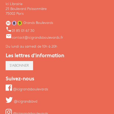
Ici Librairie
25 Boulevard Poissonnière
75002 Paris
Grands Boulevards
phone
01 85 01 67 30
email
contact@icigrandsboulevards.fr
Du lundi au samedi de 10h à 20h
Les lettres d'information
S'ABONNER
Suivez-nous
@icigrandsboulevards
@icigrandsbvd
@icigrandsboulevards