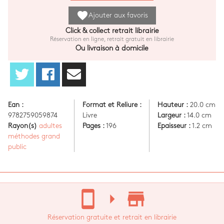
favorite
Ajouter aux favoris
Click & collect retrait librairie
Réservation en ligne, retrait gratuit en librairie
Ou livraison à domicile
Ean :
Format et Reliure :
Hauteur :
20.0 cm
9782759059874
Livre
Largeur :
14.0 cm
Rayon(s)
adultes
Pages :
196
Epaisseur :
1.2 cm
méthodes grand
public
stay_current_portrait
arrow_right
store_mall_directory
Réservation gratuite et retrait en librairie