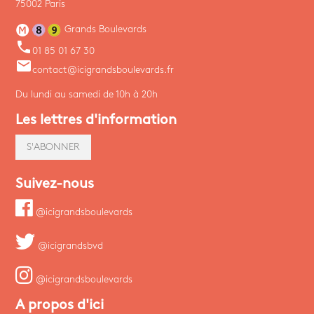
75002 Paris
Grands Boulevards
phone
01 85 01 67 30
email
contact@icigrandsboulevards.fr
Du lundi au samedi de 10h à 20h
Les lettres d'information
S'ABONNER
Suivez-nous
@icigrandsboulevards
@icigrandsbvd
@icigrandsboulevards
A propos d'ici