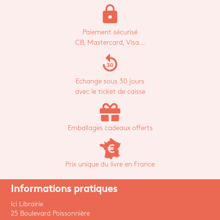
lock
Paiement sécurisé
CB, Mastercard, Visa...
replay_30
Echange sous 30 jours
avec le ticket de caisse
Emballages cadeaux offerts
Prix unique du livre en France
Informations pratiques
Ici Librairie
25 Boulevard Poissonnière