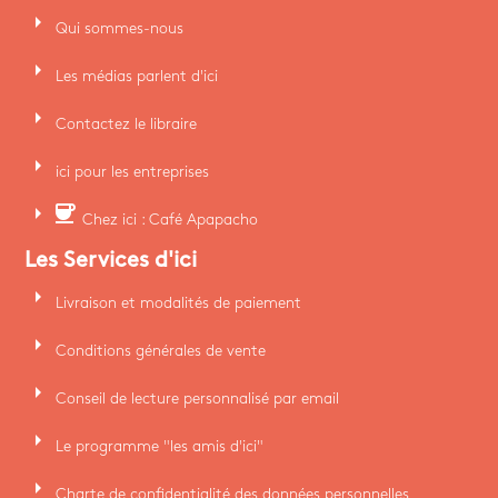
arrow_right
Qui sommes-nous
arrow_right
Les médias parlent d'ici
arrow_right
Contactez le libraire
arrow_right
ici pour les entreprises
arrow_right
coffee
Chez ici : Café Apapacho
Les Services d'ici
arrow_right
Livraison et modalités de paiement
arrow_right
Conditions générales de vente
arrow_right
Conseil de lecture personnalisé par email
arrow_right
Le programme "les amis d'ici"
arrow_right
Charte de confidentialité des données personnelles