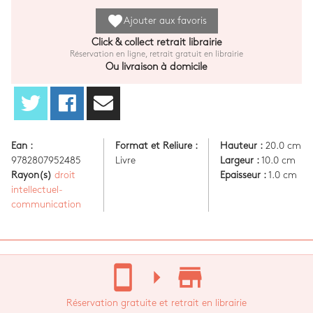
favorite
Ajouter aux favoris
Click & collect retrait librairie
Réservation en ligne, retrait gratuit en librairie
Ou livraison à domicile
Ean :
Format et Reliure :
Hauteur :
20.0 cm
9782807952485
Livre
Largeur :
10.0 cm
Rayon(s)
droit
Epaisseur :
1.0 cm
intellectuel-
communication
stay_current_portrait
arrow_right
store_mall_directory
Réservation gratuite et retrait en librairie