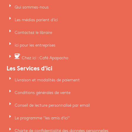
arrow_right
Qui sommes-nous
arrow_right
Les médias parlent d'ici
arrow_right
Contactez le libraire
arrow_right
ici pour les entreprises
arrow_right
coffee
Chez ici : Café Apapacho
Les Services d'ici
arrow_right
Livraison et modalités de paiement
arrow_right
Conditions générales de vente
arrow_right
Conseil de lecture personnalisé par email
arrow_right
Le programme "les amis d'ici"
arrow_right
Charte de confidentialité des données personnelles