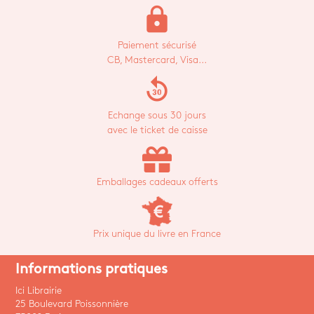
lock
Paiement sécurisé
CB, Mastercard, Visa...
replay_30
Echange sous 30 jours
avec le ticket de caisse
Emballages cadeaux offerts
Prix unique du livre en France
Informations pratiques
Ici Librairie
25 Boulevard Poissonnière