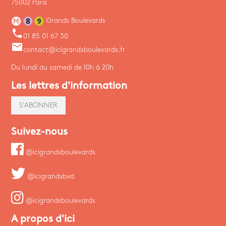
75002 Paris
Grands Boulevards
phone
01 85 01 67 30
email
contact@icigrandsboulevards.fr
Du lundi au samedi de 10h à 20h
Les lettres d'information
S'ABONNER
Suivez-nous
@icigrandsboulevards
@icigrandsbvd
@icigrandsboulevards
A propos d'ici