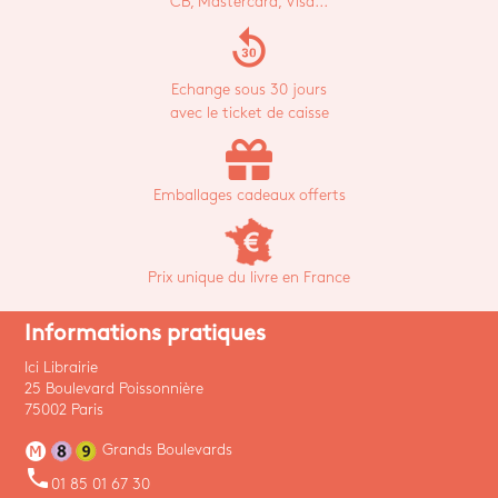
CB, Mastercard, Visa...
replay_30
Echange sous 30 jours
avec le ticket de caisse
Emballages cadeaux offerts
Prix unique du livre en France
Informations pratiques
Ici Librairie
25 Boulevard Poissonnière
75002 Paris
Grands Boulevards
phone
01 85 01 67 30