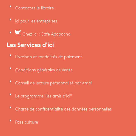
arrow_right
Contactez le libraire
arrow_right
ici pour les entreprises
arrow_right
coffee
Chez ici : Café Apapacho
Les Services d'ici
arrow_right
Livraison et modalités de paiement
arrow_right
Conditions générales de vente
arrow_right
Conseil de lecture personnalisé par email
arrow_right
Le programme "les amis d'ici"
arrow_right
Charte de confidentialité des données personnelles
arrow_right
Pass culture