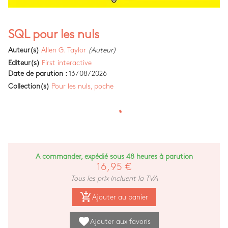
SQL pour les nuls
Auteur(s)
Allen G. Taylor
(Auteur)
Editeur(s)
First interactive
Date de parution :
13/08/2026
Collection(s)
Pour les nuls, poche
A commander, expédié sous 48 heures à parution
16,95 €
Tous les prix incluent la TVA
add_shopping_cart
Ajouter au panier
favorite
Ajouter aux favoris