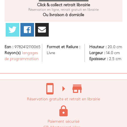
Click & collect retrait librairie
Réservation en ligne, retrait gratuit en librairie
Ou livraison à domicile
Ean :
9782412110065
Format et Reliure :
Hauteur :
20.0 cm
Rayon(s)
langages
Livre
Largeur :
14.0 cm
de programmation
Epaisseur :
2.5 cm
stay_current_portrait
arrow_right
store_mall_directory
Réservation gratuite et retrait en librairie
lock
Paiement sécurisé