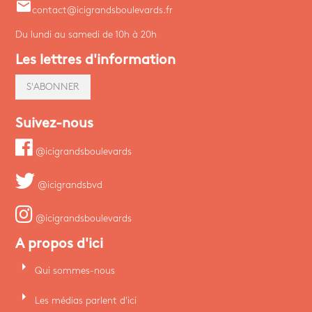
email
contact@icigrandsboulevards.fr
Du lundi au samedi de 10h à 20h
Les lettres d'information
S'ABONNER
Suivez-nous
@icigrandsboulevards
@icigrandsbvd
@icigrandsboulevards
A propos d'ici
arrow_right
Qui sommes-nous
arrow_right
Les médias parlent d'ici