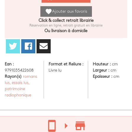
favorite
Ajouter aux favoris
Click & collect retrait librairie
Réservation en ligne, retrait gratuit en librairie
Ou livraison à domicile
Ean :
Format et Reliure :
Hauteur :
cm
9791035422608
Livre lu
Largeur :
cm
Rayon(s)
romans
Epaisseur :
cm
lus, essais lus,
patrimoine
radiophonique
stay_current_portrait
arrow_right
store_mall_directory