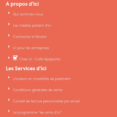
A propos d'ici
arrow_right
Qui sommes-nous
arrow_right
Les médias parlent d'ici
arrow_right
Contactez le libraire
arrow_right
ici pour les entreprises
arrow_right
coffee
Chez ici : Café Apapacho
Les Services d'ici
arrow_right
Livraison et modalités de paiement
arrow_right
Conditions générales de vente
arrow_right
Conseil de lecture personnalisé par email
arrow_right
Le programme "les amis d'ici"