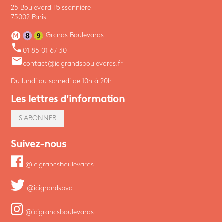
25 Boulevard Poissonnière
75002 Paris
Grands Boulevards
phone
01 85 01 67 30
email
contact@icigrandsboulevards.fr
Du lundi au samedi de 10h à 20h
Les lettres d'information
S'ABONNER
Suivez-nous
@icigrandsboulevards
@icigrandsbvd
@icigrandsboulevards