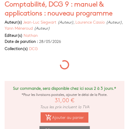
Comptabilité, DCG 9 : manuel &
applications : nouveau programme
Auteur(s)
Jean-Luc Siegwart
(Auteur)
,
Laurence Cassio
(Auteur)
,
Yann Méneroud
(Auteur)
Editeur(s)
Nathan
Date de parution :
28/05/2026
Collection(s)
DCG
Sur commande, sera disponible chez ici sous 2 à 3 jours.*
*Pour les livraisons postales, ajouter le délai de la Poste.
31,00 €
Tous les prix incluent la TVA
add_shopping_cart
Ajouter au panier