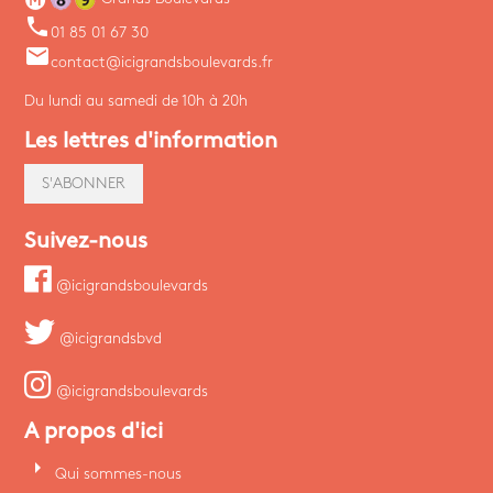
phone
01 85 01 67 30
email
contact@icigrandsboulevards.fr
Du lundi au samedi de 10h à 20h
Les lettres d'information
S'ABONNER
Suivez-nous
@icigrandsboulevards
@icigrandsbvd
@icigrandsboulevards
A propos d'ici
arrow_right
Qui sommes-nous