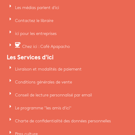
arrow_right
Les médias parlent d'ici
arrow_right
Contactez le libraire
arrow_right
ici pour les entreprises
arrow_right
coffee
Chez ici : Café Apapacho
Les Services d'ici
arrow_right
Livraison et modalités de paiement
arrow_right
Conditions générales de vente
arrow_right
Conseil de lecture personnalisé par email
arrow_right
Le programme "les amis d'ici"
arrow_right
Charte de confidentialité des données personnelles
arrow_right
Pass culture