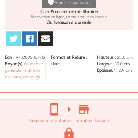
favorite
Ajouter aux favoris
Click & collect retrait librairie
Réservation en ligne, retrait gratuit en librairie
Ou livraison à domicile
Ean :
9782095067212
Format et Reliure :
Hauteur :
25.0 cm
Rayon(s)
économie
Livre
Largeur :
19.0 cm
générale
,
matières
Epaisseur :
2.9 cm
diverses pédagogie
stay_current_portrait
arrow_right
store_mall_directory
Réservation gratuite et retrait en librairie
lock