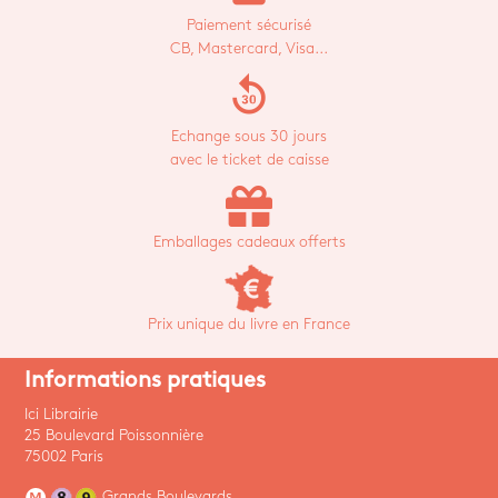
Paiement sécurisé
CB, Mastercard, Visa...
replay_30
Echange sous 30 jours
avec le ticket de caisse
Emballages cadeaux offerts
Prix unique du livre en France
Informations pratiques
Ici Librairie
25 Boulevard Poissonnière
75002 Paris
Grands Boulevards