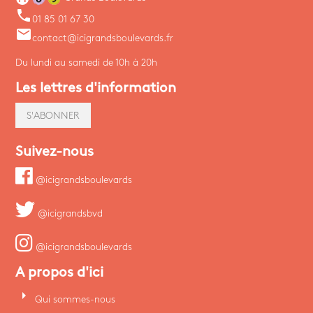
phone
01 85 01 67 30
email
contact@icigrandsboulevards.fr
Du lundi au samedi de 10h à 20h
Les lettres d'information
S'ABONNER
Suivez-nous
@icigrandsboulevards
@icigrandsbvd
@icigrandsboulevards
A propos d'ici
arrow_right
Qui sommes-nous