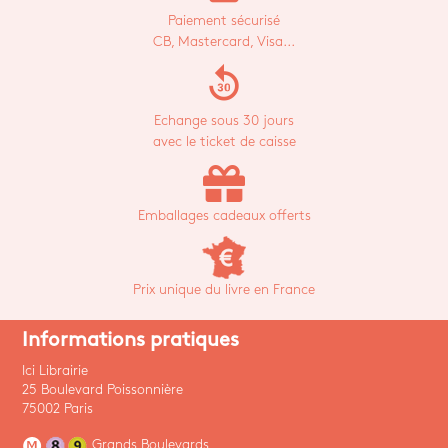
Paiement sécurisé
CB, Mastercard, Visa...
replay_30
Echange sous 30 jours
avec le ticket de caisse
Emballages cadeaux offerts
Prix unique du livre en France
Informations pratiques
Ici Librairie
25 Boulevard Poissonnière
75002 Paris
Grands Boulevards