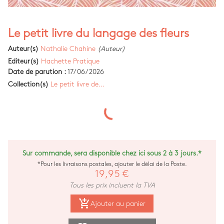
Le petit livre du langage des fleurs
Auteur(s)
Nathalie Chahine
(Auteur)
Editeur(s)
Hachette Pratique
Date de parution :
17/06/2026
Collection(s)
Le petit livre de...
Sur commande, sera disponible chez ici sous 2 à 3 jours.*
*Pour les livraisons postales, ajouter le délai de la Poste.
19,95 €
Tous les prix incluent la TVA
add_shopping_cart
Ajouter au panier