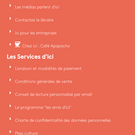
arrow_right
Les médias parlent d'ici
arrow_right
Contactez le libraire
arrow_right
ici pour les entreprises
arrow_right
coffee
Chez ici : Café Apapacho
Les Services d'ici
arrow_right
Livraison et modalités de paiement
arrow_right
Conditions générales de vente
arrow_right
Conseil de lecture personnalisé par email
arrow_right
Le programme "les amis d'ici"
arrow_right
Charte de confidentialité des données personnelles
arrow_right
Pass culture