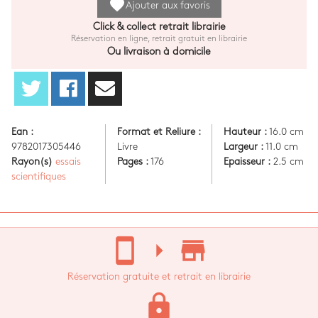
favorite
Ajouter aux favoris
Click & collect retrait librairie
Réservation en ligne, retrait gratuit en librairie
Ou livraison à domicile
Ean :
Format et Reliure :
Hauteur :
16.0 cm
9782017305446
Livre
Largeur :
11.0 cm
Rayon(s)
essais
Pages :
176
Epaisseur :
2.5 cm
scientifiques
stay_current_portrait
arrow_right
store_mall_directory
Réservation gratuite et retrait en librairie
lock