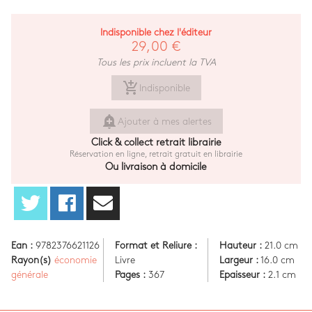
Indisponible chez l'éditeur
29,00 €
Tous les prix incluent la TVA
add_shopping_cart
Indisponible
add_alert
Ajouter à mes alertes
Click & collect retrait librairie
Réservation en ligne, retrait gratuit en librairie
Ou livraison à domicile
Ean :
9782376621126
Format et Reliure :
Hauteur :
21.0 cm
Rayon(s)
économie
Livre
Largeur :
16.0 cm
générale
Pages :
367
Epaisseur :
2.1 cm