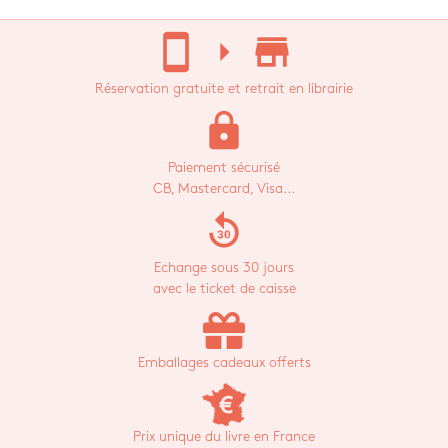
stay_current_portrait
arrow_right
store_mall_directory
Réservation gratuite et retrait en librairie
lock
Paiement sécurisé
CB, Mastercard, Visa...
replay_30
Echange sous 30 jours
avec le ticket de caisse
Emballages cadeaux offerts
Prix unique du livre en France