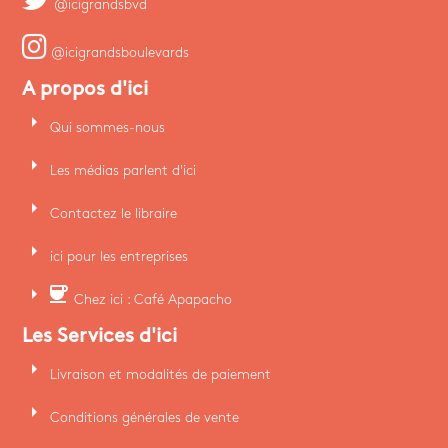
@icigrandsbvd
@icigrandsboulevards
A propos d'ici
arrow_right
Qui sommes-nous
arrow_right
Les médias parlent d'ici
arrow_right
Contactez le libraire
arrow_right
ici pour les entreprises
arrow_right
coffee
Chez ici : Café Apapacho
Les Services d'ici
arrow_right
Livraison et modalités de paiement
arrow_right
Conditions générales de vente