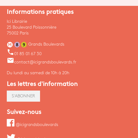
Informations pratiques
Ici Librairie
25 Boulevard Poissonnière
75002 Paris
Grands Boulevards
phone
01 85 01 67 30
email
contact@icigrandsboulevards.fr
Du lundi au samedi de 10h à 20h
Les lettres d'information
S'ABONNER
Suivez-nous
@icigrandsboulevards