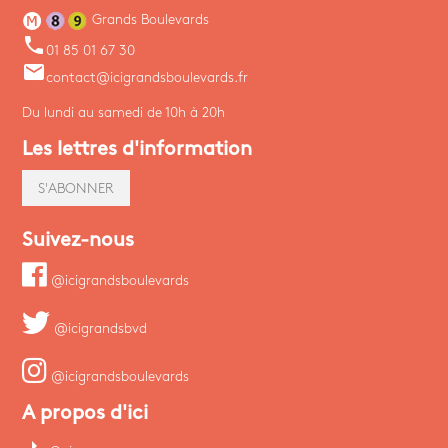
Grands Boulevards
phone
01 85 01 67 30
email
contact@icigrandsboulevards.fr
Du lundi au samedi de 10h à 20h
Les lettres d'information
S'ABONNER
Suivez-nous
@icigrandsboulevards
@icigrandsbvd
@icigrandsboulevards
A propos d'ici
arrow_right