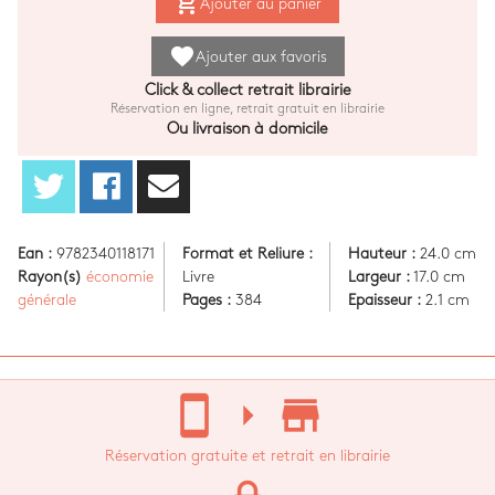
add_shopping_cart
Ajouter au panier
favorite
Ajouter aux favoris
Click & collect retrait librairie
Réservation en ligne, retrait gratuit en librairie
Ou livraison à domicile
Ean :
9782340118171
Format et Reliure :
Hauteur :
24.0 cm
Rayon(s)
économie
Livre
Largeur :
17.0 cm
générale
Pages :
384
Epaisseur :
2.1 cm
stay_current_portrait
arrow_right
store_mall_directory
Réservation gratuite et retrait en librairie