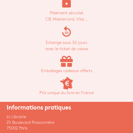
lock
Paiement sécurisé
CB, Mastercard, Visa...
replay_30
Echange sous 30 jours
avec le ticket de caisse
Emballages cadeaux offerts
Prix unique du livre en France
Informations pratiques
Ici Librairie
25 Boulevard Poissonnière
75002 Paris