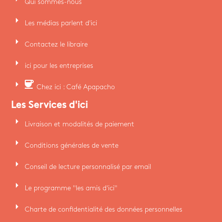
Qui sommes-nous
arrow_right
Les médias parlent d'ici
arrow_right
Contactez le libraire
arrow_right
ici pour les entreprises
arrow_right
coffee
Chez ici : Café Apapacho
Les Services d'ici
arrow_right
Livraison et modalités de paiement
arrow_right
Conditions générales de vente
arrow_right
Conseil de lecture personnalisé par email
arrow_right
Le programme "les amis d'ici"
arrow_right
Charte de confidentialité des données personnelles