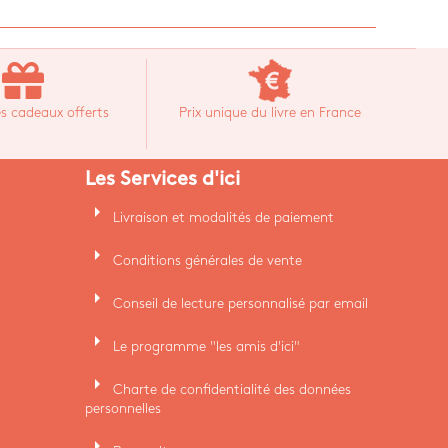
s cadeaux offerts
Prix unique du livre en France
Les Services d'ici
arrow_right
Livraison et modalités de paiement
arrow_right
Conditions générales de vente
arrow_right
Conseil de lecture personnalisé par email
arrow_right
Le programme "les amis d'ici"
arrow_right
Charte de confidentialité des données
personnelles
arrow_right