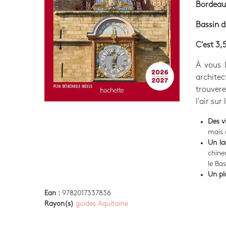
Bordeau
Bassin 
C'est 3,
À vous 
architec
trouvere
l'air sur
Des v
mais 
Un la
chine
le Bas
Un pl
Ean :
9782017337836
Rayon(s)
guides Aquitaine