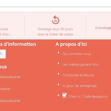
replay_30
Emballage
urisé
Echange sous 30 jours
 Visa...
avec le ticket de caisse
es d'information
A propos d'ici
arrow_right
Qui sommes-nous
R
arrow_right
Les médias parlent d'ici
ous
arrow_right
Contactez le libraire
dsboulevards
arrow_right
ici pour les entreprises
ndsbvd
arrow_right
coffee
Chez ici : Café Apapacho
dsboulevards