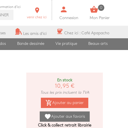
person
shopping_basket
formation d'ici
0
room
NNER
venir chez ici
Connexion
Mon Panier
coffee
ises
Chez ici : Café Apapacho
Les amis d'ici
ados
Bande dessinée
Vie pratique
Beaux-arts
En stock
10,95 €
Tous les prix incluent la TVA
add_shopping_cart
Ajouter au panier
favorite
Ajouter aux favoris
Click & collect retrait librairie