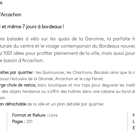
x
d'Arcachon
5 et même 7 jours à bordeaux !
les balades à vélo sur les quais de la Garonne, la parfaite 
turale du centre et le visage contemporain du Bordeaux nouve
z 1001 idées pour profiter pleinement de la ville, mais aussi pou
 le bassin d'Arcachon.
isites par quartier :
les Quinconces, les Chartrons, Bacalan ainsi que la ri
aussi l'estuaire de la Gironde, Arcachon et le cap Ferret.
rge choix de restos,
bars, boutiques et nos tops pour déguster les meill
r des objets tendance ou s'offrir des huîtres dans une cabane au bord de
sin.
an détachable
de la ville et un plan détaillé par quartier.
Format et Reliure :
Livre
H
Pages :
231
L
E