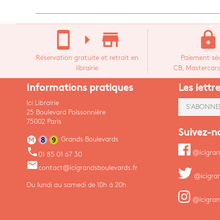
stay_current_portrait
arrow_right
store_mall_directory
lock
Réservation gratuite et retrait en
Paiement séc
librairie
CB, Mastercard,
Informations pratiques
Les lettr
Ici Librairie
S'ABONNE
25 Boulevard Poissonnière
75002 Paris
Suivez-n
Grands Boulevards
phone
@icigran
01 85 01 67 30
email
contact@icigrandsboulevards.fr
@icigra
Du lundi au samedi de 10h à 20h
@icigran