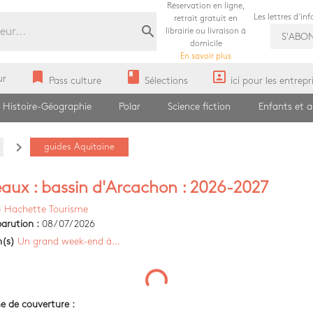
Réservation en ligne,
Les lettres d'in
retrait gratuit en
search
librairie ou livraison à
S'ABO
domicile
En savoir plus
bookmark
book
portrait
ur
Pass culture
Sélections
ici pour les entrepr
Histoire-Géographie
Polar
Science fiction
Enfants et 
navigate_next
guides Aquitaine
aux : bassin d'Arcachon : 2026-2027
)
Hachette Tourisme
arution :
08/07/2026
n(s)
Un grand week-end à...
e de couverture :