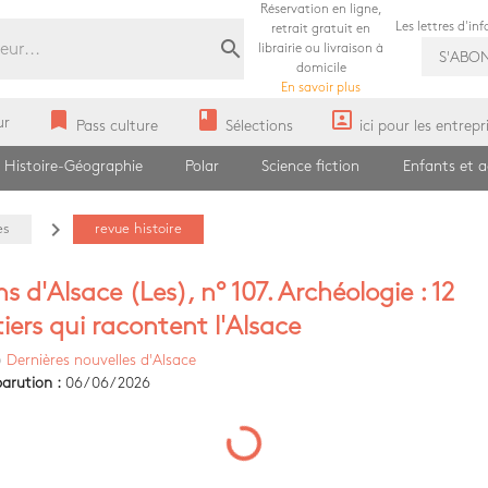
Réservation en ligne,
Les lettres d'in
retrait gratuit en
search
librairie ou livraison à
S'ABO
domicile
En savoir plus
bookmark
book
portrait
ur
Pass culture
Sélections
ici pour les entrepr
Histoire-Géographie
Polar
Science fiction
Enfants et 
navigate_next
es
revue histoire
s d'Alsace (Les), n° 107. Archéologie : 12
iers qui racontent l'Alsace
)
Dernières nouvelles d'Alsace
arution :
06/06/2026