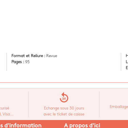
Format et Reliure :
Revue
H
Pages :
95
L
E
replay_30
Emballage
urisé
Echange sous 30 jours
 Visa...
avec le ticket de caisse
es d'information
A propos d'ici