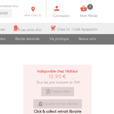
person
shopping_basket
formation d'ici
0
room
NNER
venir chez ici
Connexion
Mon Panier
coffee
ises
Chez ici : Café Apapacho
Les amis d'ici
ados
Bande dessinée
Vie pratique
Beaux-arts
Indisponible chez l'éditeur
12,90 €
Tous les prix incluent la TVA
add_shopping_cart
Indisponible
add_alert
Ajouter à mes alertes
Click & collect retrait librairie