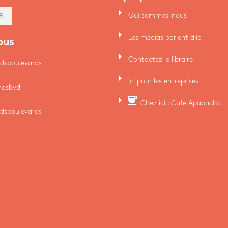
arrow_right
Qui sommes-nous
R
arrow_right
Les médias parlent d'ici
ous
arrow_right
Contactez le libraire
dsboulevards
arrow_right
ici pour les entreprises
ndsbvd
arrow_right
coffee
Chez ici : Café Apapacho
dsboulevards