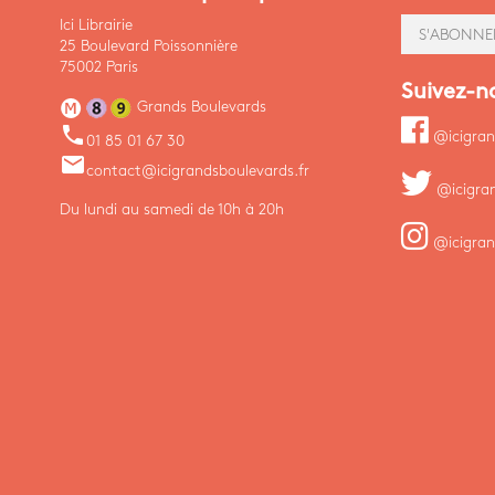
Ici Librairie
S'ABONNE
25 Boulevard Poissonnière
75002 Paris
Suivez-n
Grands Boulevards
phone
@icigran
01 85 01 67 30
email
contact@icigrandsboulevards.fr
@icigra
Du lundi au samedi de 10h à 20h
@icigran