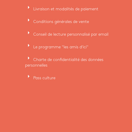
arrow_right
Livraison et modalités de paiement
arrow_right
Conditions générales de vente
arrow_right
Conseil de lecture personnalisé par email
arrow_right
Le programme "les amis d'ici"
arrow_right
Charte de confidentialité des données
personnelles
arrow_right
Pass culture