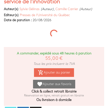
service de l'innovation
Auteur(s)
Sylvie Gélinas
(Auteur)
,
Camille Carrier
(Auteur)
Editeur(s)
Presses de l'Université du Québec
Date de parution :
20/08/2026
A commander, expédié sous 48 heures à parution
55,00 €
Tous les prix incluent la TVA
add_shopping_cart
Ajouter au panier
favorite
Ajouter aux favoris
Click & collect retrait librairie
Réservation en ligne, retrait gratuit en librairie
Ou livraison à domicile