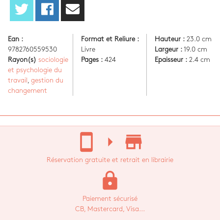
Ean :
Format et Reliure :
Hauteur :
23.0 cm
9782760559530
Livre
Largeur :
19.0 cm
Rayon(s)
sociologie
Pages :
424
Epaisseur :
2.4 cm
et psychologie du
travail
,
gestion du
changement
stay_current_portrait
arrow_right
store_mall_directory
Réservation gratuite et retrait en librairie
lock
Paiement sécurisé
CB, Mastercard, Visa...