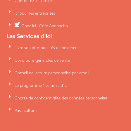
Contactez le libraire
arrow_right
ici pour les entreprises
arrow_right
coffee
Chez ici : Café Apapacho
Les Services d'ici
arrow_right
Livraison et modalités de paiement
arrow_right
Conditions générales de vente
arrow_right
Conseil de lecture personnalisé par email
arrow_right
Le programme "les amis d'ici"
arrow_right
Charte de confidentialité des données personnelles
arrow_right
Pass culture