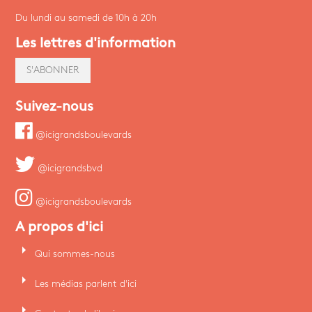
Du lundi au samedi de 10h à 20h
Les lettres d'information
S'ABONNER
Suivez-nous
@icigrandsboulevards
@icigrandsbvd
@icigrandsboulevards
A propos d'ici
arrow_right
Qui sommes-nous
arrow_right
Les médias parlent d'ici
arrow_right