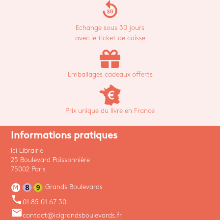
replay_30
Echange sous 30 jours
avec le ticket de caisse
Emballages cadeaux offerts
Prix unique du livre en France
Informations pratiques
Ici Librairie
25 Boulevard Poissonnière
75002 Paris
Grands Boulevards
phone
01 85 01 67 30
email
contact@icigrandsboulevards.fr