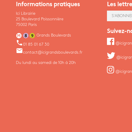
Informations pratiques
Les lettr
Ici Librairie
S'ABONNE
25 Boulevard Poissonnière
75002 Paris
Suivez-n
Grands Boulevards
phone
@icigran
01 85 01 67 30
email
contact@icigrandsboulevards.fr
@icigra
Du lundi au samedi de 10h à 20h
@icigran