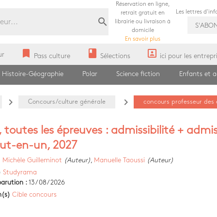
Réservation en ligne,
Les lettres d'in
retrait gratuit en
search
librairie ou livraison à
S'ABO
domicile
En savoir plus
bookmark
book
portrait
ur
Pass culture
Sélections
ici pour les entrepr
Histoire-Géographie
Polar
Science fiction
Enfants et 
navigate_next
navigate_next
Concours/culture générale
concours professeur des 
 toutes les épreuves : admissibilité + admis
out-en-un, 2027
)
Michèle Guilleminot
(Auteur)
,
Manuelle Taoussi
(Auteur)
)
Studyrama
arution :
13/08/2026
n(s)
Cible concours