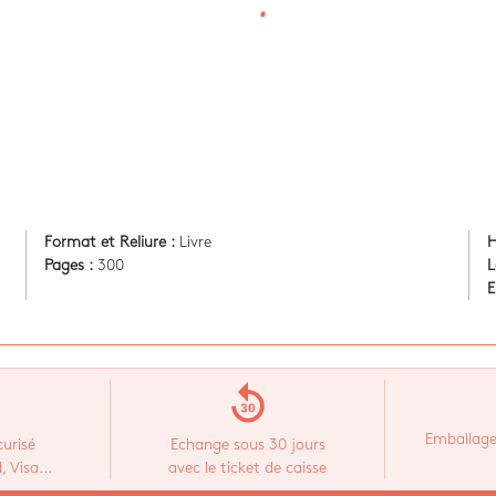
Format et Reliure :
Livre
H
Pages :
300
L
E
replay_30
Emballage
urisé
Echange sous 30 jours
 Visa...
avec le ticket de caisse