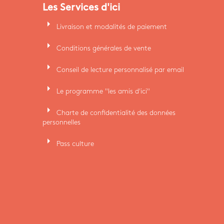
Les Services d'ici
arrow_right
Livraison et modalités de paiement
arrow_right
Conditions générales de vente
arrow_right
Conseil de lecture personnalisé par email
arrow_right
Le programme "les amis d'ici"
arrow_right
Charte de confidentialité des données
personnelles
arrow_right
Pass culture