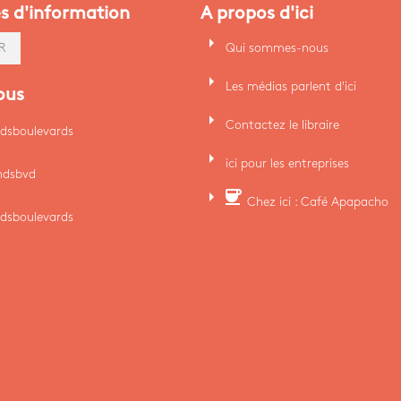
es d'information
A propos d'ici
arrow_right
Qui sommes-nous
R
arrow_right
Les médias parlent d'ici
ous
arrow_right
Contactez le libraire
dsboulevards
arrow_right
ici pour les entreprises
ndsbvd
arrow_right
coffee
Chez ici : Café Apapacho
dsboulevards