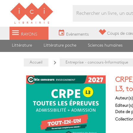
Librairie Ici Grands Boulevards
menu
event
Coups de cœ
RAYONS
Evènements
Littérature
Littérature poche
Sciences humaines
navigate_next
Accueil
Entreprise - concours-Informatique
CRPE,
L3, t
Auteur(s
Editeur(s
Date de p
Collectio