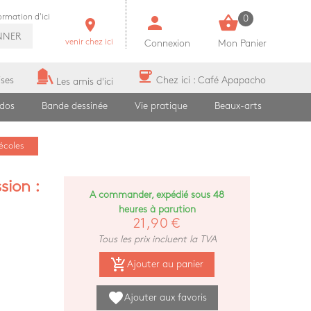
person
shopping_basket
formation d'ici
0
room
NNER
venir chez ici
Connexion
Mon Panier
coffee
ises
Chez ici : Café Apapacho
Les amis d'ici
ados
Bande dessinée
Vie pratique
Beaux-arts
écoles
sion :
A commander, expédié sous 48
heures à parution
21,90 €
Tous les prix incluent la TVA
add_shopping_cart
Ajouter au panier
favorite
Ajouter aux favoris