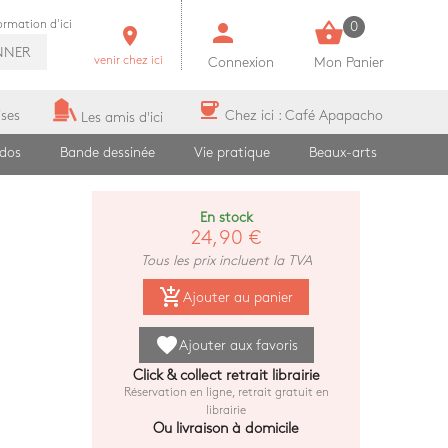
person
shopping_basket
formation d'ici
0
room
NNER
venir chez ici
Connexion
Mon Panier
coffee
ises
Chez ici : Café Apapacho
Les amis d'ici
ados
Bande dessinée
Vie pratique
Beaux-arts
En stock
24,90 €
Tous les prix incluent la TVA
add_shopping_cart
Ajouter au panier
favorite
Ajouter aux favoris
Click & collect retrait librairie
Réservation en ligne, retrait gratuit en
librairie
Ou livraison à domicile