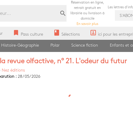
Réservation en ligne,
Les lettres d'in
retrait gratuit en
search
librairie ou livraison à
S'ABO
domicile
En savoir plus
bookmark
book
portrait
ur
Pass culture
Sélections
ici pour les entrepr
Histoire-Géographie
Polar
Science fiction
Enfants et 
la revue olfactive, n° 21. L'odeur du futur
)
Nez éditions
arution :
28/05/2026