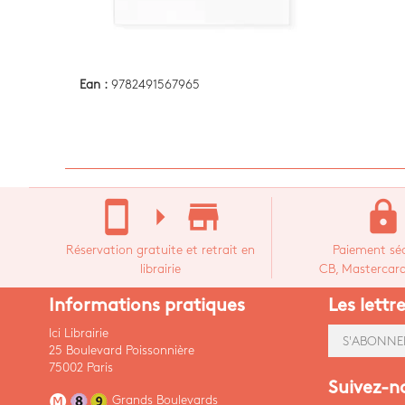
Ean :
9782491567965
stay_current_portrait
arrow_right
store_mall_directory
lock
Réservation gratuite et retrait en
Paiement séc
librairie
CB, Mastercard,
Informations pratiques
Les lettr
Ici Librairie
S'ABONNE
25 Boulevard Poissonnière
75002 Paris
Suivez-n
Grands Boulevards