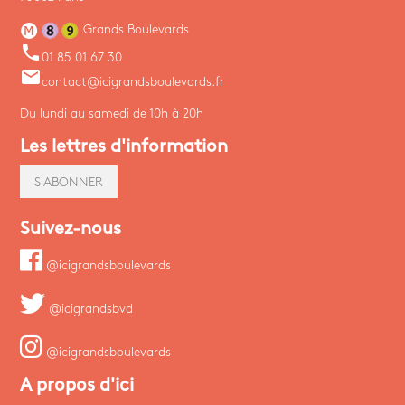
Grands Boulevards
phone
01 85 01 67 30
email
contact@icigrandsboulevards.fr
Du lundi au samedi de 10h à 20h
Les lettres d'information
S'ABONNER
Suivez-nous
@icigrandsboulevards
@icigrandsbvd
@icigrandsboulevards
A propos d'ici