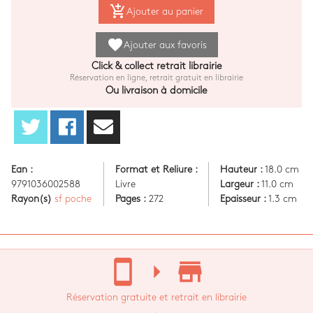
add_shopping_cart
Ajouter au panier
favorite
Ajouter aux favoris
Click & collect retrait librairie
Réservation en ligne, retrait gratuit en librairie
Ou livraison à domicile
Ean :
Format et Reliure :
Hauteur :
18.0 cm
9791036002588
Livre
Largeur :
11.0 cm
Rayon(s)
sf poche
Pages :
272
Epaisseur :
1.3 cm
stay_current_portrait
arrow_right
store_mall_directory
Réservation gratuite et retrait en librairie