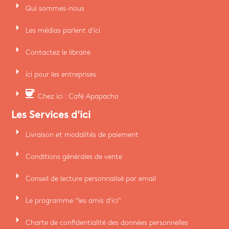
arrow_right
Qui sommes-nous
arrow_right
Les médias parlent d'ici
arrow_right
Contactez le libraire
arrow_right
ici pour les entreprises
arrow_right
coffee
Chez ici : Café Apapacho
Les Services d'ici
arrow_right
Livraison et modalités de paiement
arrow_right
Conditions générales de vente
arrow_right
Conseil de lecture personnalisé par email
arrow_right
Le programme "les amis d'ici"
arrow_right
Charte de confidentialité des données personnelles