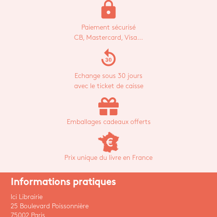
lock
Paiement sécurisé
CB, Mastercard, Visa...
replay_30
Echange sous 30 jours
avec le ticket de caisse
Emballages cadeaux offerts
Prix unique du livre en France
Informations pratiques
Ici Librairie
25 Boulevard Poissonnière
75002 Paris