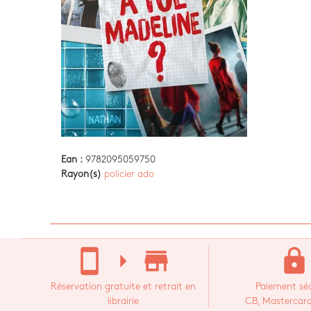
Ean :
9782095059750
Rayon(s)
policier ado
stay_current_portrait
arrow_right
store_mall_directory
lock
Réservation gratuite et retrait en
Paiement séc
librairie
CB, Mastercard,