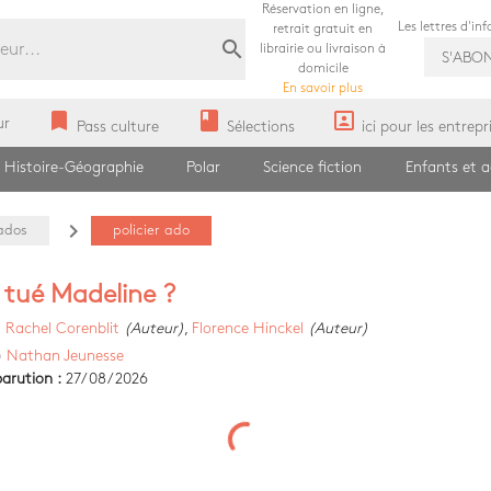
Réservation en ligne,
Les lettres d'in
retrait gratuit en
search
librairie ou livraison à
S'ABO
domicile
En savoir plus
bookmark
book
portrait
ur
Pass culture
Sélections
ici pour les entrepr
Histoire-Géographie
Polar
Science fiction
Enfants et 
navigate_next
ados
policier ado
 tué Madeline ?
)
Rachel Corenblit
(Auteur)
,
Florence Hinckel
(Auteur)
)
Nathan Jeunesse
arution :
27/08/2026