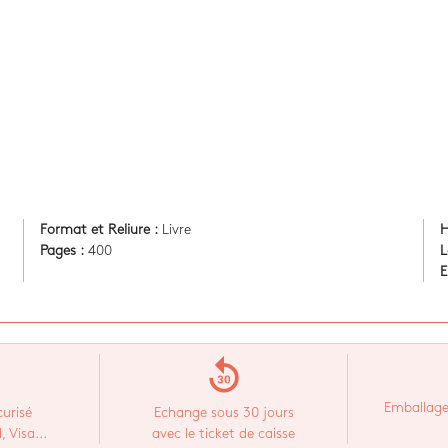
Format et Reliure :
Livre
H
Pages :
400
L
E
replay_30
Emballage
urisé
Echange sous 30 jours
 Visa...
avec le ticket de caisse