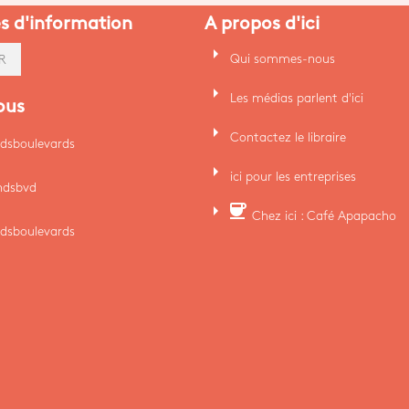
es d'information
A propos d'ici
arrow_right
Qui sommes-nous
R
arrow_right
Les médias parlent d'ici
ous
arrow_right
Contactez le libraire
dsboulevards
arrow_right
ici pour les entreprises
ndsbvd
arrow_right
coffee
Chez ici : Café Apapacho
dsboulevards