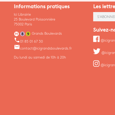
Informations pratiques
Les lettr
Ici Librairie
S'ABONNE
25 Boulevard Poissonnière
75002 Paris
Suivez-n
Grands Boulevards
phone
@icigran
01 85 01 67 30
email
contact@icigrandsboulevards.fr
@icigra
Du lundi au samedi de 10h à 20h
@icigran