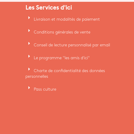
Les Services d'ici
arrow_right
Livraison et modalités de paiement
arrow_right
Conditions générales de vente
arrow_right
Conseil de lecture personnalisé par email
arrow_right
Le programme "les amis d'ici"
arrow_right
Charte de confidentialité des données
personnelles
arrow_right
Pass culture