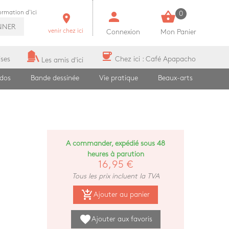
person
shopping_basket
formation d'ici
0
room
NNER
venir chez ici
Connexion
Mon Panier
coffee
ises
Chez ici : Café Apapacho
Les amis d'ici
ados
Bande dessinée
Vie pratique
Beaux-arts
A commander, expédié sous 48
heures à parution
16,95 €
Tous les prix incluent la TVA
add_shopping_cart
Ajouter au panier
favorite
Ajouter aux favoris