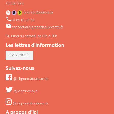
75002 Paris
Grands Boulevards
phone
01 85 01 67 30
email
contact@icigrandsboulevards.fr
Du lundi au samedi de 10h à 20h
Les lettres d'information
S'ABONNER
Suivez-nous
@icigrandsboulevards
@icigrandsbvd
@icigrandsboulevards
A propos d'ici