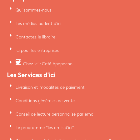
arrow_right
Qui sommes-nous
arrow_right
Les médias parlent d'ici
arrow_right
Contactez le libraire
arrow_right
ici pour les entreprises
arrow_right
coffee
Chez ici : Café Apapacho
Les Services d'ici
arrow_right
Livraison et modalités de paiement
arrow_right
Conditions générales de vente
arrow_right
Conseil de lecture personnalisé par email
arrow_right
Le programme "les amis d'ici"
arrow_right