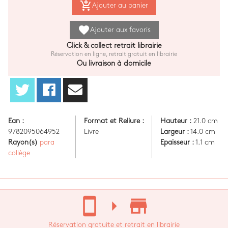
add_shopping_cart
Ajouter au panier
favorite
Ajouter aux favoris
Click & collect retrait librairie
Réservation en ligne, retrait gratuit en librairie
Ou livraison à domicile
Ean :
Format et Reliure :
Hauteur :
21.0 cm
9782095064952
Livre
Largeur :
14.0 cm
Rayon(s)
para
Epaisseur :
1.1 cm
collège
stay_current_portrait
arrow_right
store_mall_directory
Réservation gratuite et retrait en librairie