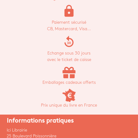
lock
Paiement sécurisé
CB, Mastercard, Visa...
replay_30
Echange sous 30 jours
avec le ticket de caisse
Emballages cadeaux offerts
Prix unique du livre en France
Informations pratiques
Ici Librairie
25 Boulevard Poissonnière