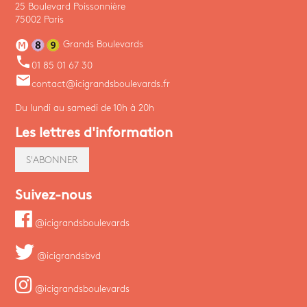
25 Boulevard Poissonnière
75002 Paris
Grands Boulevards
phone
01 85 01 67 30
email
contact@icigrandsboulevards.fr
Du lundi au samedi de 10h à 20h
Les lettres d'information
S'ABONNER
Suivez-nous
@icigrandsboulevards
@icigrandsbvd
@icigrandsboulevards