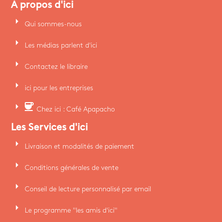
A propos d'ici
arrow_right
Qui sommes-nous
arrow_right
Les médias parlent d'ici
arrow_right
Contactez le libraire
arrow_right
ici pour les entreprises
arrow_right
coffee
Chez ici : Café Apapacho
Les Services d'ici
arrow_right
Livraison et modalités de paiement
arrow_right
Conditions générales de vente
arrow_right
Conseil de lecture personnalisé par email
arrow_right
Le programme "les amis d'ici"