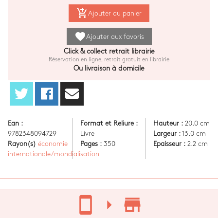
add_shopping_cart
Ajouter au panier
favorite
Ajouter aux favoris
Click & collect retrait librairie
Réservation en ligne, retrait gratuit en librairie
Ou livraison à domicile
Ean :
Format et Reliure :
Hauteur :
20.0 cm
9782348094729
Livre
Largeur :
13.0 cm
Rayon(s)
économie
Pages :
350
Epaisseur :
2.2 cm
internationale/mondialisation
stay_current_portrait
arrow_right
store_mall_directory