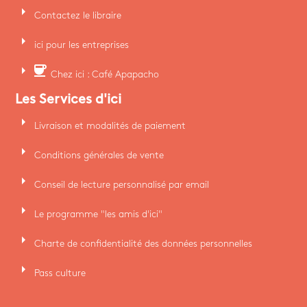
arrow_right
Contactez le libraire
arrow_right
ici pour les entreprises
arrow_right
coffee
Chez ici : Café Apapacho
Les Services d'ici
arrow_right
Livraison et modalités de paiement
arrow_right
Conditions générales de vente
arrow_right
Conseil de lecture personnalisé par email
arrow_right
Le programme "les amis d'ici"
arrow_right
Charte de confidentialité des données personnelles
arrow_right
Pass culture