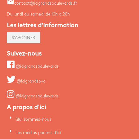
email
contact@icigrandsboulevards.fr
Du lundi au samedi de 10h à 20h
Les lettres d'information
S'ABONNER
Suivez-nous
@icigrandsboulevards
@icigrandsbvd
@icigrandsboulevards
A propos d'ici
arrow_right
Qui sommes-nous
arrow_right
Les médias parlent d'ici