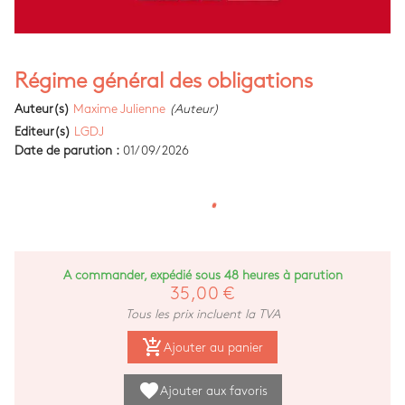
Régime général des obligations
Auteur(s)
Maxime Julienne
(Auteur)
Editeur(s)
LGDJ
Date de parution :
01/09/2026
A commander, expédié sous 48 heures à parution
35,00 €
Tous les prix incluent la TVA
add_shopping_cart
Ajouter au panier
favorite
Ajouter aux favoris