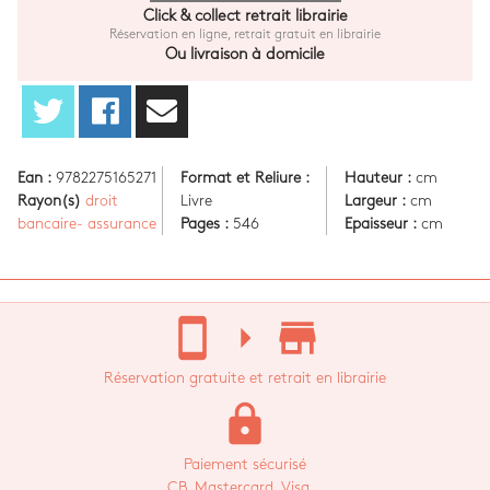
Click & collect retrait librairie
Réservation en ligne, retrait gratuit en librairie
Ou livraison à domicile
Ean :
9782275165271
Format et Reliure :
Hauteur :
cm
Rayon(s)
droit
Livre
Largeur :
cm
bancaire- assurance
Pages :
546
Epaisseur :
cm
stay_current_portrait
arrow_right
store_mall_directory
Réservation gratuite et retrait en librairie
lock
Paiement sécurisé
CB, Mastercard, Visa...