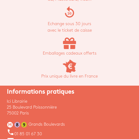
replay_30
Echange sous 30 jours
avec le ticket de caisse
Emballages cadeaux offerts
Prix unique du livre en France
Informations pratiques
Ici Librairie
25 Boulevard Poissonnière
75002 Paris
Grands Boulevards
phone
01 85 01 67 30