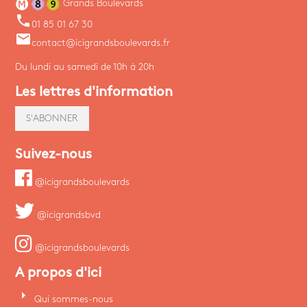
Grands Boulevards
phone
01 85 01 67 30
email
contact@icigrandsboulevards.fr
Du lundi au samedi de 10h à 20h
Les lettres d'information
S'ABONNER
Suivez-nous
@icigrandsboulevards
@icigrandsbvd
@icigrandsboulevards
A propos d'ici
arrow_right
Qui sommes-nous