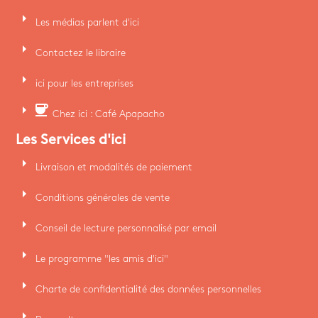
arrow_right
Les médias parlent d'ici
arrow_right
Contactez le libraire
arrow_right
ici pour les entreprises
arrow_right
coffee
Chez ici : Café Apapacho
Les Services d'ici
arrow_right
Livraison et modalités de paiement
arrow_right
Conditions générales de vente
arrow_right
Conseil de lecture personnalisé par email
arrow_right
Le programme "les amis d'ici"
arrow_right
Charte de confidentialité des données personnelles
arrow_right