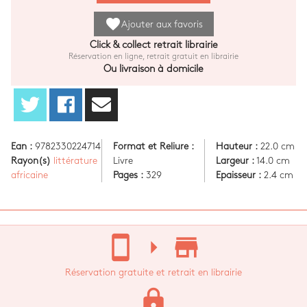
favorite
Ajouter aux favoris
Click & collect retrait librairie
Réservation en ligne, retrait gratuit en librairie
Ou livraison à domicile
Ean :
9782330224714
Format et Reliure :
Hauteur :
22.0 cm
Rayon(s)
littérature
Livre
Largeur :
14.0 cm
africaine
Pages :
329
Epaisseur :
2.4 cm
stay_current_portrait
arrow_right
store_mall_directory
Réservation gratuite et retrait en librairie
lock