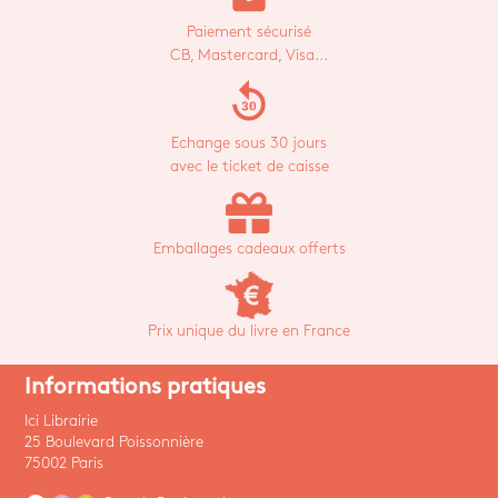
Paiement sécurisé
CB, Mastercard, Visa...
replay_30
Echange sous 30 jours
avec le ticket de caisse
Emballages cadeaux offerts
Prix unique du livre en France
Informations pratiques
Ici Librairie
25 Boulevard Poissonnière
75002 Paris