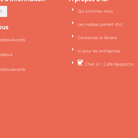
arrow_right
Qui sommes-nous
R
arrow_right
Les médias parlent d'ici
ous
arrow_right
Contactez le libraire
dsboulevards
arrow_right
ici pour les entreprises
ndsbvd
arrow_right
coffee
Chez ici : Café Apapacho
dsboulevards