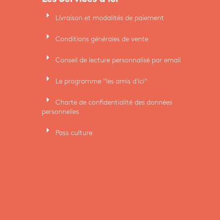
arrow_right
Livraison et modalités de paiement
arrow_right
Conditions générales de vente
arrow_right
Conseil de lecture personnalisé par email
arrow_right
Le programme "les amis d'ici"
arrow_right
Charte de confidentialité des données
personnelles
arrow_right
Pass culture