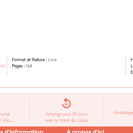
Format et Reliure :
Livre
H
oit
Pages :
168
L
E
replay_30
Emballage
urisé
Echange sous 30 jours
 Visa...
avec le ticket de caisse
es d'information
A propos d'ici