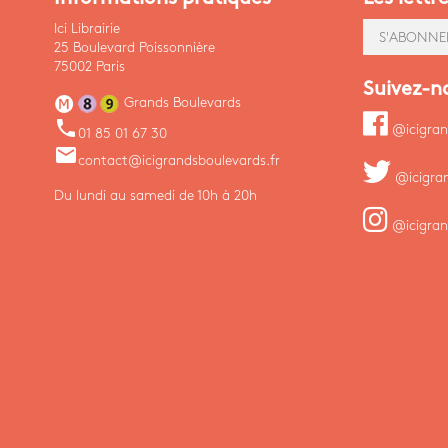
Ici Librairie
S'ABONNE
25 Boulevard Poissonnière
75002 Paris
Suivez-n
Grands Boulevards
phone
@icigran
01 85 01 67 30
email
contact@icigrandsboulevards.fr
@icigra
Du lundi au samedi de 10h à 20h
@icigran