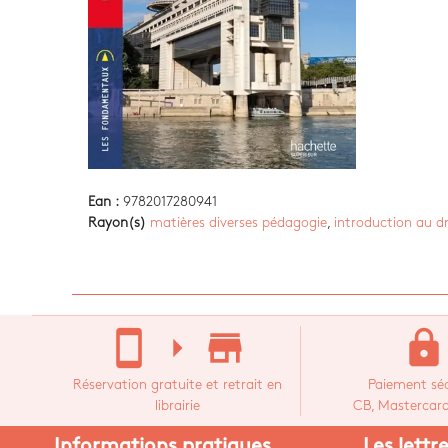
Ean :
9782017280941
Rayon(s)
matières diverses pédagogie
,
introduction au dr
stay_current_portrait
arrow_right
store_mall_directory
lock
Réservation gratuite et retrait en
Paiement séc
librairie
CB, Mastercard,
Informations pratiques
Les lettr