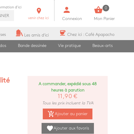
person
shopping_basket
formation d'ici
0
room
NNER
venir chez ici
Connexion
Mon Panier
coffee
ises
Chez ici : Café Apapacho
Les amis d'ici
ados
Bande dessinée
Vie pratique
Beaux-arts
lité
A commander, expédié sous 48
heures à parution
11,90 €
Tous les prix incluent la TVA
add_shopping_cart
Ajouter au panier
favorite
Ajouter aux favoris