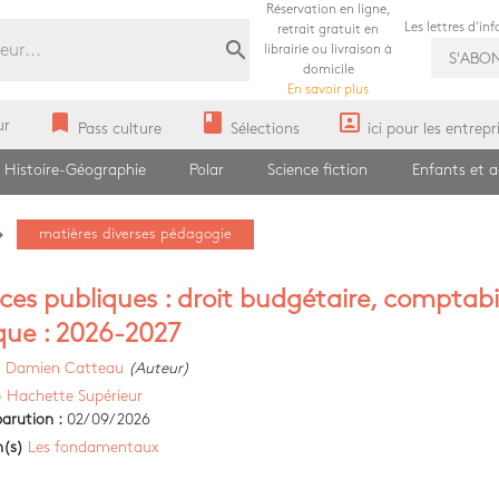
Réservation en ligne,
Les lettres d'in
retrait gratuit en
search
librairie ou livraison à
S'ABO
domicile
En savoir plus
bookmark
book
portrait
ur
Pass culture
Sélections
ici pour les entrepr
Histoire-Géographie
Polar
Science fiction
Enfants et 
e_next
matières diverses pédagogie
ces publiques : droit budgétaire, comptabi
que : 2026-2027
)
Damien Catteau
(Auteur)
)
Hachette Supérieur
arution :
02/09/2026
n(s)
Les fondamentaux