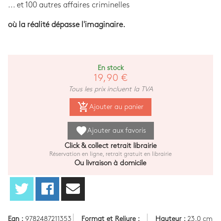
... et 100 autres affaires criminelles
où la réalité dépasse l'imaginaire.
En stock
19,90 €
Tous les prix incluent la TVA
add_shopping_cart
Ajouter au panier
favorite
Ajouter aux favoris
Click & collect retrait librairie
Réservation en ligne, retrait gratuit en librairie
Ou livraison à domicile
Ean :
9782487211353
Format et Reliure :
Hauteur :
23.0 cm