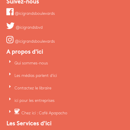
Suivez-nous
@icigrandsboulevards
@icigrandsbvd
@icigrandsboulevards
A propos d'ici
arrow_right
Qui sommes-nous
arrow_right
Les médias parlent d'ici
arrow_right
Contactez le libraire
arrow_right
ici pour les entreprises
arrow_right
coffee
Chez ici : Café Apapacho
Les Services d'ici