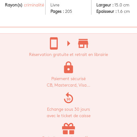
Rayon(s)
criminalité
Livre
Largeur :
15.0 cm
Pages :
205
Epaisseur :
1.6 cm
stay_current_portrait
arrow_right
store_mall_directory
Réservation gratuite et retrait en librairie
lock
Paiement sécurisé
CB, Mastercard, Visa...
replay_30
Echange sous 30 jours
avec le ticket de caisse