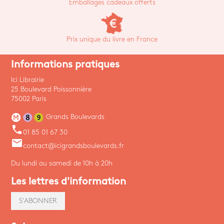
Emballages cadeaux offerts
Prix unique du livre en France
Informations pratiques
Ici Librairie
25 Boulevard Poissonnière
75002 Paris
Grands Boulevards
phone
01 85 01 67 30
email
contact@icigrandsboulevards.fr
Du lundi au samedi de 10h à 20h
Les lettres d'information
S'ABONNER