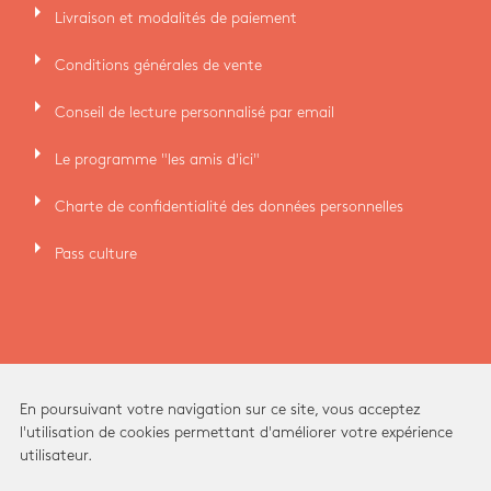
arrow_right
Livraison et modalités de paiement
arrow_right
Conditions générales de vente
arrow_right
Conseil de lecture personnalisé par email
arrow_right
Le programme "les amis d'ici"
arrow_right
Charte de confidentialité des données personnelles
arrow_right
Pass culture
En poursuivant votre navigation sur ce site, vous acceptez
l'utilisation de cookies permettant d'améliorer votre expérience
utilisateur.