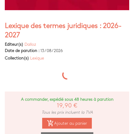
Lexique des termes juridiques : 2026-
2027
Editeur(s)
Dalloz
Date de parution :
13/08/2026
Collection(s)
Lexique
A commander, expédié sous 48 heures à parution
19,90 €
Tous les prix incluent la TVA
add_shopping_cart
Ajouter au panier