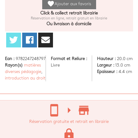
favorite
Ajouter aux favoris
Click & collect retrait librairie
Réservation en ligne, retrait gratuit en librairie
Ou livraison à domicile
Ean :
9782247248797
Format et Reliure :
Hauteur :
20.0 cm
Rayon(s)
matières
Livre
Largeur :
13.0 cm
diverses pédagogie
,
Epaisseur :
4.4 cm
introduction au droit
stay_current_portrait
arrow_right
store_mall_directory
Réservation gratuite et retrait en librairie
lock