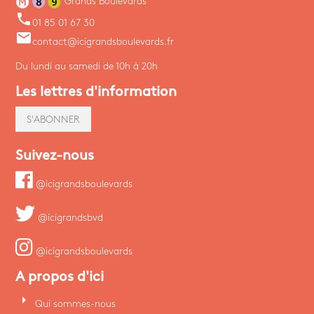
Grands Boulevards
phone
01 85 01 67 30
email
contact@icigrandsboulevards.fr
Du lundi au samedi de 10h à 20h
Les lettres d'information
S'ABONNER
Suivez-nous
@icigrandsboulevards
@icigrandsbvd
@icigrandsboulevards
A propos d'ici
arrow_right
Qui sommes-nous