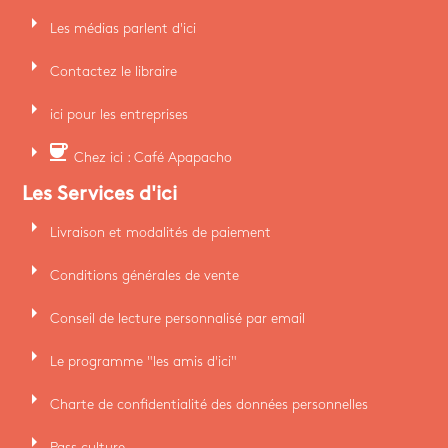
arrow_right
Les médias parlent d'ici
arrow_right
Contactez le libraire
arrow_right
ici pour les entreprises
arrow_right
coffee
Chez ici : Café Apapacho
Les Services d'ici
arrow_right
Livraison et modalités de paiement
arrow_right
Conditions générales de vente
arrow_right
Conseil de lecture personnalisé par email
arrow_right
Le programme "les amis d'ici"
arrow_right
Charte de confidentialité des données personnelles
arrow_right
Pass culture