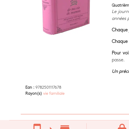
Quatrièm
Le journ
années p
Chaque 
Chaque 
Pour voi
passe.
Un préci
Ean :
9782501117678
Rayon(s)
vie familiale