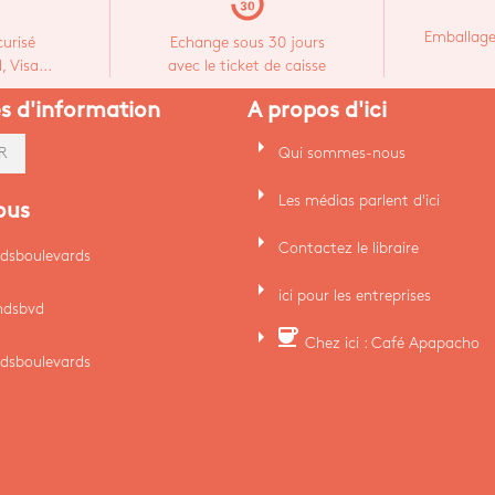
replay_30
Emballage
urisé
Echange sous 30 jours
 Visa...
avec le ticket de caisse
es d'information
A propos d'ici
arrow_right
Qui sommes-nous
R
arrow_right
Les médias parlent d'ici
ous
arrow_right
Contactez le libraire
dsboulevards
arrow_right
ici pour les entreprises
ndsbvd
arrow_right
coffee
Chez ici : Café Apapacho
dsboulevards