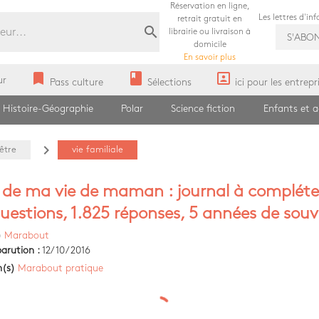
Réservation en ligne,
Les lettres d'in
retrait gratuit en
search
librairie ou livraison à
S'ABO
domicile
En savoir plus
bookmark
book
portrait
ur
Pass culture
Sélections
ici pour les entrepr
Histoire-Géographie
Polar
Science fiction
Enfants et 
navigate_next
être
vie familiale
 de ma vie de maman : journal à compléter
uestions, 1.825 réponses, 5 années de souv
)
Marabout
arution :
12/10/2016
n(s)
Marabout pratique