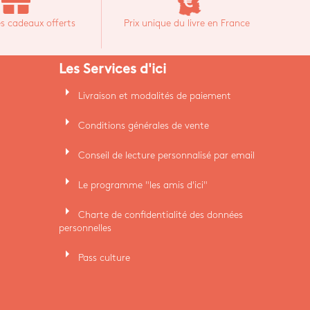
s cadeaux offerts
Prix unique du livre en France
Les Services d'ici
arrow_right
Livraison et modalités de paiement
arrow_right
Conditions générales de vente
arrow_right
Conseil de lecture personnalisé par email
arrow_right
Le programme "les amis d'ici"
arrow_right
Charte de confidentialité des données
personnelles
arrow_right
Pass culture