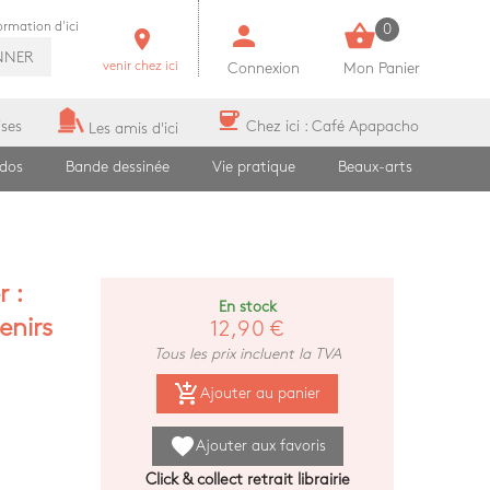
person
shopping_basket
formation d'ici
0
room
NNER
venir chez ici
Connexion
Mon Panier
coffee
ises
Chez ici : Café Apapacho
Les amis d'ici
ados
Bande dessinée
Vie pratique
Beaux-arts
 :
En stock
enirs
12,90 €
Tous les prix incluent la TVA
add_shopping_cart
Ajouter au panier
favorite
Ajouter aux favoris
Click & collect retrait librairie