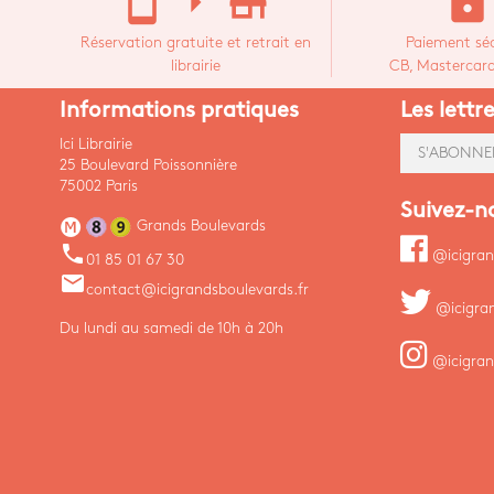
stay_current_portrait
arrow_right
store_mall_directory
lock
Réservation gratuite et retrait en
Paiement séc
librairie
CB, Mastercard,
Informations pratiques
Les lettr
Ici Librairie
S'ABONNE
25 Boulevard Poissonnière
75002 Paris
Suivez-n
Grands Boulevards
phone
@icigran
01 85 01 67 30
email
contact@icigrandsboulevards.fr
@icigra
Du lundi au samedi de 10h à 20h
@icigran