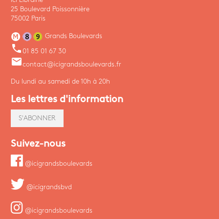
25 Boulevard Poissonnière
75002 Paris
Grands Boulevards
phone
01 85 01 67 30
email
contact@icigrandsboulevards.fr
Du lundi au samedi de 10h à 20h
Les lettres d'information
S'ABONNER
Suivez-nous
@icigrandsboulevards
@icigrandsbvd
@icigrandsboulevards