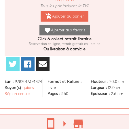
Tous les prix incluent la TVA
add_shopping_cart
Ajouter au panier
favorite
Ajouter aux favoris
Click & collect retrait librairie
Réservation en ligne, retrait gratuit en librairie
Ou livraison à domicile
Ean :
9782017374824
Format et Reliure :
Hauteur :
20.0 cm
Rayon(s)
guides
Livre
Largeur :
12.0 cm
Région centre
Pages :
560
Epaisseur :
2.6 cm
stay_current_portrait
arrow_right
store_mall_directory