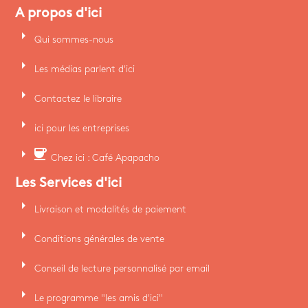
A propos d'ici
arrow_right
Qui sommes-nous
arrow_right
Les médias parlent d'ici
arrow_right
Contactez le libraire
arrow_right
ici pour les entreprises
arrow_right
coffee
Chez ici : Café Apapacho
Les Services d'ici
arrow_right
Livraison et modalités de paiement
arrow_right
Conditions générales de vente
arrow_right
Conseil de lecture personnalisé par email
arrow_right
Le programme "les amis d'ici"