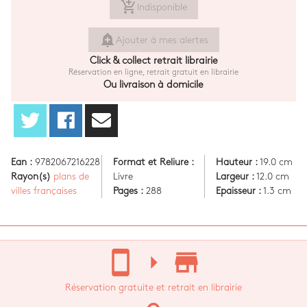
add_shopping_cart
Indisponible
add_alert
Ajouter à mes alertes
Click & collect retrait librairie
Réservation en ligne, retrait gratuit en librairie
Ou livraison à domicile
Ean :
9782067216228
Format et Reliure :
Hauteur :
19.0 cm
Rayon(s)
plans de
Livre
Largeur :
12.0 cm
villes françaises
Pages :
288
Epaisseur :
1.3 cm
stay_current_portrait
arrow_right
store_mall_directory
Réservation gratuite et retrait en librairie