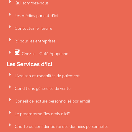
arrow_right
Qui sommes-nous
arrow_right
Les médias parlent d'ici
arrow_right
Contactez le libraire
arrow_right
ici pour les entreprises
arrow_right
coffee
Chez ici : Café Apapacho
Les Services d'ici
arrow_right
Livraison et modalités de paiement
arrow_right
Conditions générales de vente
arrow_right
Conseil de lecture personnalisé par email
arrow_right
Le programme "les amis d'ici"
arrow_right
Charte de confidentialité des données personnelles