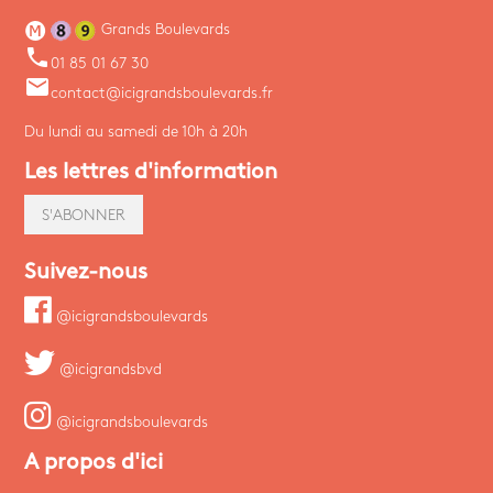
Grands Boulevards
phone
01 85 01 67 30
email
contact@icigrandsboulevards.fr
Du lundi au samedi de 10h à 20h
Les lettres d'information
S'ABONNER
Suivez-nous
@icigrandsboulevards
@icigrandsbvd
@icigrandsboulevards
A propos d'ici