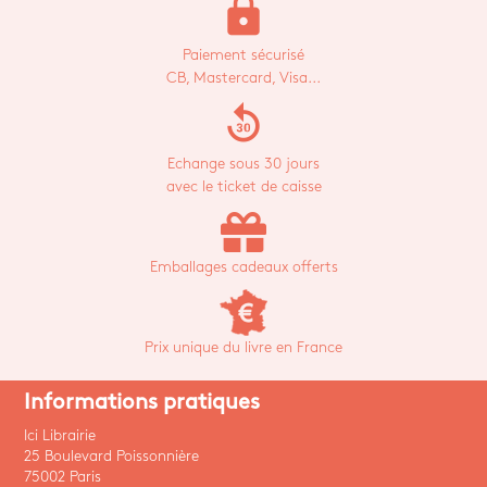
lock
Paiement sécurisé
CB, Mastercard, Visa...
replay_30
Echange sous 30 jours
avec le ticket de caisse
Emballages cadeaux offerts
Prix unique du livre en France
Informations pratiques
Ici Librairie
25 Boulevard Poissonnière
75002 Paris