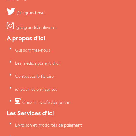
@icigrandsbvd
@icigrandsboulevards
A propos d'ici
arrow_right
Qui sommes-nous
arrow_right
Les médias parlent d'ici
arrow_right
Contactez le libraire
arrow_right
ici pour les entreprises
arrow_right
coffee
Chez ici : Café Apapacho
Les Services d'ici
arrow_right
Livraison et modalités de paiement