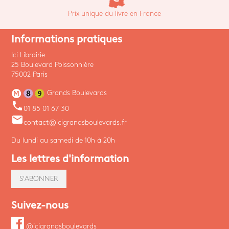
Prix unique du livre en France
Informations pratiques
Ici Librairie
25 Boulevard Poissonnière
75002 Paris
Grands Boulevards
phone
01 85 01 67 30
email
contact@icigrandsboulevards.fr
Du lundi au samedi de 10h à 20h
Les lettres d'information
S'ABONNER
Suivez-nous
@icigrandsboulevards