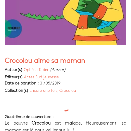
Crocolou aime sa maman
Auteur(s)
Ophélie Texier
(Auteur)
Editeur(s)
Actes Sud jeunesse
Date de parution :
01/05/2019
Collection(s)
Encore une fois
,
Crocolou
Quatrième de couverture :
Le pauvre
Crocolou
est malade. Heureusement, sa
maman est là pour veiller sur lui !