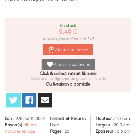
En stock
5,40 €
Tous les prix incluent la TVA
add_shopping_cart
Ajouter au panier
favorite
Ajouter aux favoris
Click & collect retrait librairie
Réservation en ligne, retrait gratuit en librairie
Ou livraison à domicile
Ean :
9782330120023
Format et Reliure :
Hauteur :
14.0 cm
Rayon(s)
albums
Livre
Largeur :
20.0 cm
histoires 1er âge
Pages :
26
Epaisseur :
0.3 cm