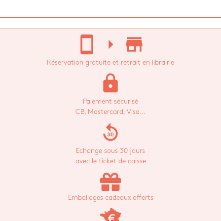
stay_current_portrait
arrow_right
store_mall_directory
Réservation gratuite et retrait en librairie
lock
Paiement sécurisé
CB, Mastercard, Visa...
replay_30
Echange sous 30 jours
avec le ticket de caisse
Emballages cadeaux offerts