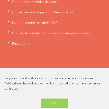
arrow_right
Conditions générales de vente
arrow_right
Conseil de lecture personnalisé par email
arrow_right
Le programme "les amis d'ici"
arrow_right
Charte de confidentialité des données personnelles
arrow_right
Pass culture
En poursuivant votre navigation sur ce site, vous acceptez
l'utilisation de cookies permettant d'améliorer votre expérience
utilisateur.
Ici Librairie - Paris Grands Boulevards © 2026 -
OK