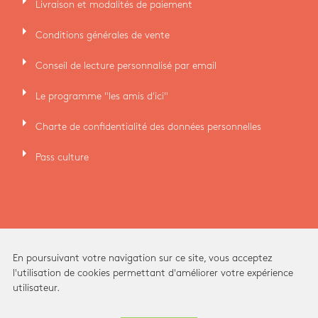
arrow_right
Livraison et modalités de paiement
arrow_right
Conditions générales de vente
arrow_right
Conseil de lecture personnalisé par email
arrow_right
Le programme "les amis d'ici"
arrow_right
Charte de confidentialité des données personnelles
arrow_right
Pass culture
En poursuivant votre navigation sur ce site, vous acceptez
l'utilisation de cookies permettant d'améliorer votre expérience
utilisateur.