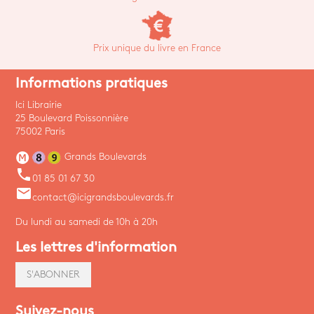
Prix unique du livre en France
Informations pratiques
Ici Librairie
25 Boulevard Poissonnière
75002 Paris
Grands Boulevards
phone
01 85 01 67 30
email
contact@icigrandsboulevards.fr
Du lundi au samedi de 10h à 20h
Les lettres d'information
S'ABONNER
Suivez-nous