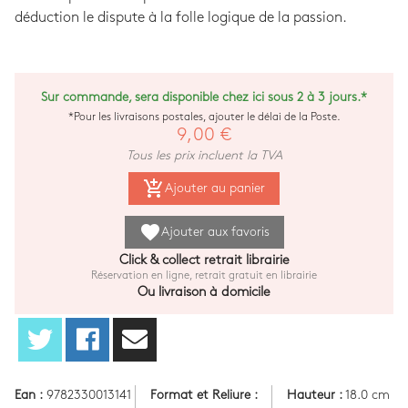
déduction le dispute à la folle logique de la passion.
Sur commande, sera disponible chez ici sous 2 à 3 jours.*
*Pour les livraisons postales, ajouter le délai de la Poste.
9,00 €
Tous les prix incluent la TVA
add_shopping_cart
Ajouter au panier
favorite
Ajouter aux favoris
Click & collect retrait librairie
Réservation en ligne, retrait gratuit en librairie
Ou livraison à domicile
Ean :
9782330013141
Format et Reliure :
Hauteur :
18.0 cm