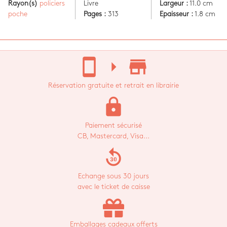
Rayon(s)
policiers
Livre
Largeur :
11.0 cm
poche
Pages :
313
Epaisseur :
1.8 cm
stay_current_portrait
arrow_right
store_mall_directory
Réservation gratuite et retrait en librairie
lock
Paiement sécurisé
CB, Mastercard, Visa...
replay_30
Echange sous 30 jours
avec le ticket de caisse
Emballages cadeaux offerts