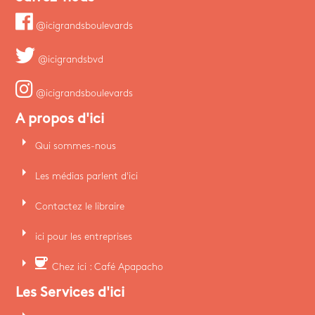
@icigrandsboulevards
@icigrandsbvd
@icigrandsboulevards
A propos d'ici
arrow_right
Qui sommes-nous
arrow_right
Les médias parlent d'ici
arrow_right
Contactez le libraire
arrow_right
ici pour les entreprises
arrow_right
coffee
Chez ici : Café Apapacho
Les Services d'ici