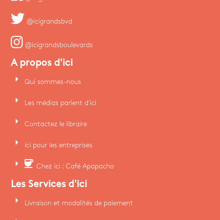
@icigrandsbvd
@icigrandsboulevards
A propos d'ici
arrow_right
Qui sommes-nous
arrow_right
Les médias parlent d'ici
arrow_right
Contactez le libraire
arrow_right
ici pour les entreprises
arrow_right
coffee
Chez ici : Café Apapacho
Les Services d'ici
arrow_right
Livraison et modalités de paiement