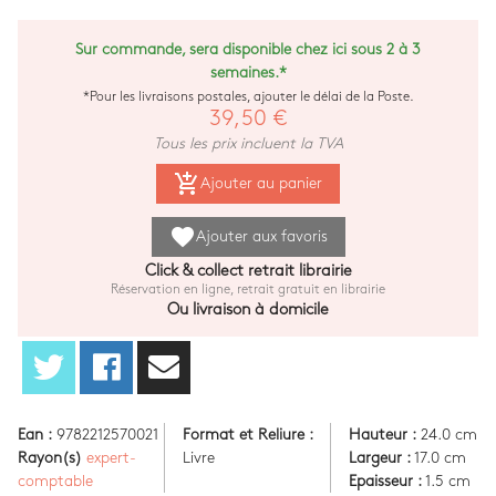
Sur commande, sera disponible chez ici sous 2 à 3
semaines.*
*Pour les livraisons postales, ajouter le délai de la Poste.
39,50 €
Tous les prix incluent la TVA
add_shopping_cart
Ajouter au panier
favorite
Ajouter aux favoris
Click & collect retrait librairie
Réservation en ligne, retrait gratuit en librairie
Ou livraison à domicile
Ean :
9782212570021
Format et Reliure :
Hauteur :
24.0 cm
Rayon(s)
expert-
Livre
Largeur :
17.0 cm
comptable
Epaisseur :
1.5 cm