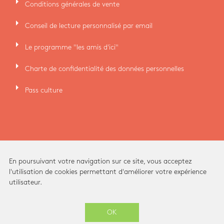
arrow_right
Conditions générales de vente
arrow_right
Conseil de lecture personnalisé par email
arrow_right
Le programme "les amis d'ici"
arrow_right
Charte de confidentialité des données personnelles
arrow_right
Pass culture
En poursuivant votre navigation sur ce site, vous acceptez
l'utilisation de cookies permettant d'améliorer votre expérience
utilisateur.
Ici Librairie - Paris Grands Boulevards © 2026 -
OK