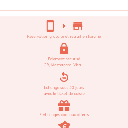
stay_current_portrait
arrow_right
store_mall_directory
Réservation gratuite et retrait en librairie
lock
Paiement sécurisé
CB, Mastercard, Visa...
replay_30
Echange sous 30 jours
avec le ticket de caisse
Emballages cadeaux offerts