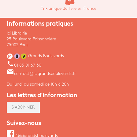
Prix unique du livre en France
Informations pratiques
Ici Librairie
25 Boulevard Poissonnière
75002 Paris
Grands Boulevards
phone
01 85 01 67 30
email
contact@icigrandsboulevards.fr
Du lundi au samedi de 10h à 20h
Les lettres d'information
S'ABONNER
Suivez-nous
@icigrandsboulevards