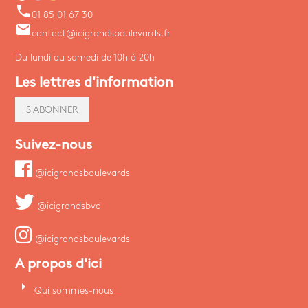
phone
01 85 01 67 30
email
contact@icigrandsboulevards.fr
Du lundi au samedi de 10h à 20h
Les lettres d'information
S'ABONNER
Suivez-nous
@icigrandsboulevards
@icigrandsbvd
@icigrandsboulevards
A propos d'ici
arrow_right
Qui sommes-nous