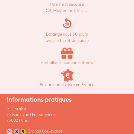
Paiement sécurisé
CB, Mastercard, Visa...
replay_30
Echange sous 30 jours
avec le ticket de caisse
Emballages cadeaux offerts
Prix unique du livre en France
Informations pratiques
Ici Librairie
25 Boulevard Poissonnière
75002 Paris
Grands Boulevards