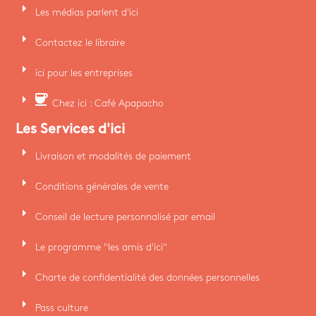
arrow_right
Les médias parlent d'ici
arrow_right
Contactez le libraire
arrow_right
ici pour les entreprises
arrow_right
coffee
Chez ici : Café Apapacho
Les Services d'ici
arrow_right
Livraison et modalités de paiement
arrow_right
Conditions générales de vente
arrow_right
Conseil de lecture personnalisé par email
arrow_right
Le programme "les amis d'ici"
arrow_right
Charte de confidentialité des données personnelles
arrow_right
Pass culture