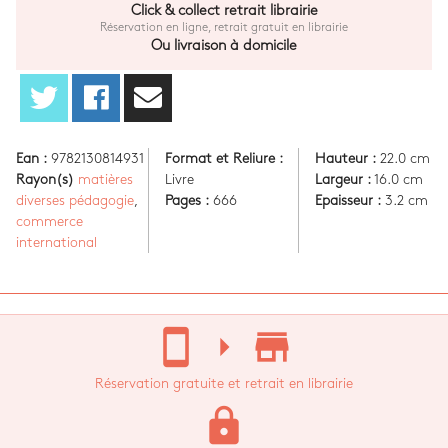
Click & collect retrait librairie
Réservation en ligne, retrait gratuit en librairie
Ou livraison à domicile
Ean :
9782130814931
Format et Reliure :
Hauteur :
22.0 cm
Rayon(s)
matières
Livre
Largeur :
16.0 cm
diverses pédagogie
,
Pages :
666
Epaisseur :
3.2 cm
commerce
international
stay_current_portrait
arrow_right
store_mall_directory
Réservation gratuite et retrait en librairie
lock