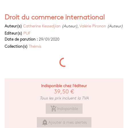
Droit du commerce international
Auteur(s)
Catherine Kessedjian
(Auteur)
,
Valérie Pironon
(Auteur)
Editeur(s)
PUF
Date de parution :
29/01/2020
Collection(s)
Thémis
Indisponible chez l'éditeur
39,50 €
Tous les prix incluent la TVA
add_shopping_cart
Indisponible
add_alert
Ajouter à mes alertes