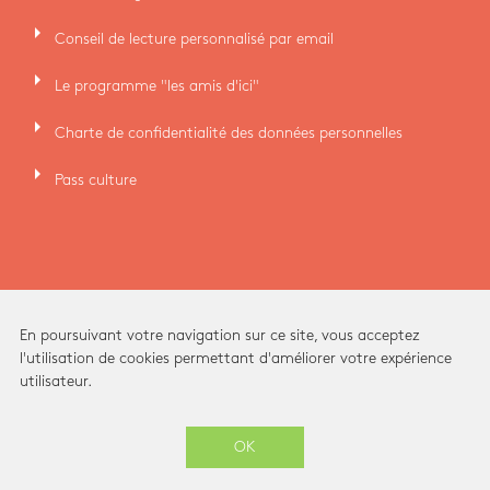
arrow_right
Conseil de lecture personnalisé par email
arrow_right
Le programme "les amis d'ici"
arrow_right
Charte de confidentialité des données personnelles
arrow_right
Pass culture
En poursuivant votre navigation sur ce site, vous acceptez
l'utilisation de cookies permettant d'améliorer votre expérience
utilisateur.
Ici Librairie - Paris Grands Boulevards © 2026 -
OK
-
SITE CRÉÉ PAR
ENOVALP
ARCHITECTURE INTÉRIEURE ET IDENTITÉ VISUELLE PAR
STUDIO BRIANDBERTHEREAU