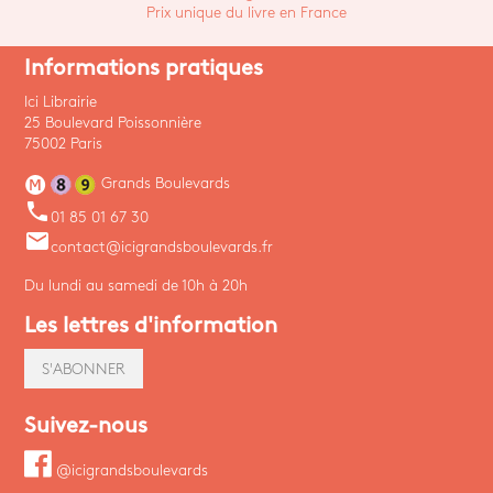
Prix unique du livre en France
Informations pratiques
Ici Librairie
25 Boulevard Poissonnière
75002 Paris
Grands Boulevards
phone
01 85 01 67 30
email
contact@icigrandsboulevards.fr
Du lundi au samedi de 10h à 20h
Les lettres d'information
S'ABONNER
Suivez-nous
@icigrandsboulevards