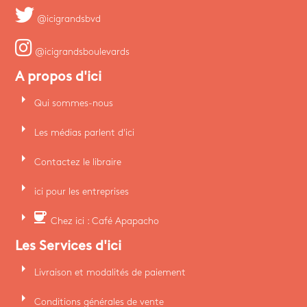
@icigrandsbvd
@icigrandsboulevards
A propos d'ici
arrow_right
Qui sommes-nous
arrow_right
Les médias parlent d'ici
arrow_right
Contactez le libraire
arrow_right
ici pour les entreprises
arrow_right
coffee
Chez ici : Café Apapacho
Les Services d'ici
arrow_right
Livraison et modalités de paiement
arrow_right
Conditions générales de vente