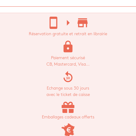
stay_current_portrait
arrow_right
store_mall_directory
Réservation gratuite et retrait en librairie
lock
Paiement sécurisé
CB, Mastercard, Visa...
replay_30
Echange sous 30 jours
avec le ticket de caisse
Emballages cadeaux offerts