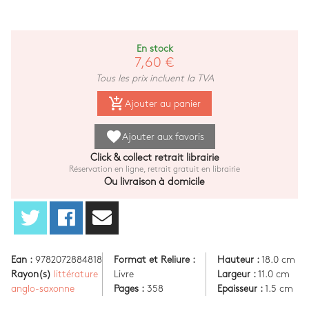
En stock
7,60 €
Tous les prix incluent la TVA
add_shopping_cart
Ajouter au panier
favorite
Ajouter aux favoris
Click & collect retrait librairie
Réservation en ligne, retrait gratuit en librairie
Ou livraison à domicile
Ean :
9782072884818
Format et Reliure :
Hauteur :
18.0 cm
Rayon(s)
littérature
Livre
Largeur :
11.0 cm
anglo-saxonne
Pages :
358
Epaisseur :
1.5 cm