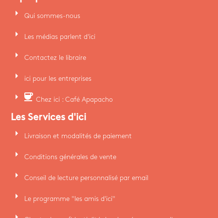
arrow_right
Qui sommes-nous
arrow_right
Les médias parlent d'ici
arrow_right
Contactez le libraire
arrow_right
ici pour les entreprises
arrow_right
coffee
Chez ici : Café Apapacho
Les Services d'ici
arrow_right
Livraison et modalités de paiement
arrow_right
Conditions générales de vente
arrow_right
Conseil de lecture personnalisé par email
arrow_right
Le programme "les amis d'ici"
arrow_right