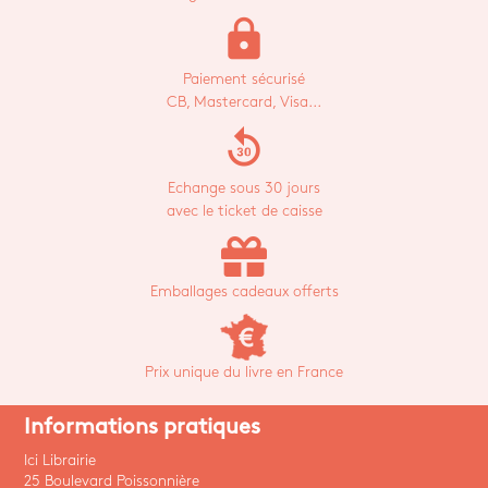
lock
Paiement sécurisé
CB, Mastercard, Visa...
replay_30
Echange sous 30 jours
avec le ticket de caisse
Emballages cadeaux offerts
Prix unique du livre en France
Informations pratiques
Ici Librairie
25 Boulevard Poissonnière