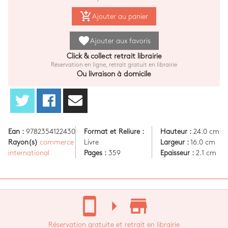
add_shopping_cart
Ajouter au panier
favorite
Ajouter aux favoris
Click & collect retrait librairie
Réservation en ligne, retrait gratuit en librairie
Ou livraison à domicile
Ean :
9782354122430
Format et Reliure :
Hauteur :
24.0 cm
Rayon(s)
commerce
Livre
Largeur :
16.0 cm
international
Pages :
359
Epaisseur :
2.1 cm
stay_current_portrait
arrow_right
store_mall_directory
Réservation gratuite et retrait en librairie