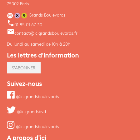
75002 Paris
Grands Boulevards
phone
01 85 01 67 30
email
contact@icigrandsboulevards.fr
Du lundi au samedi de 10h à 20h
Les lettres d'information
S'ABONNER
Suivez-nous
@icigrandsboulevards
@icigrandsbvd
@icigrandsboulevards
A propos d'ici